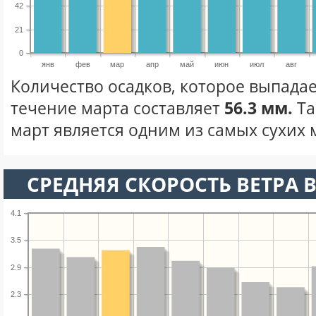
42
21
0
янв
фев
мар
апр
май
июн
июл
авг
Количество осадков, которое выпадае
течение марта составляет
56.3 мм.
Та
март является одним из самых сухих м
СРЕДНЯЯ СКОРОСТЬ ВЕТРА В
4.1
3.5
2.9
2.3