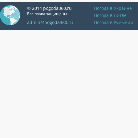
© 2014 pogoda360.ru
Погода в Украине
Все права защищены
Погода в Литве
admin@pogoda360.ru
Погода в Румынии