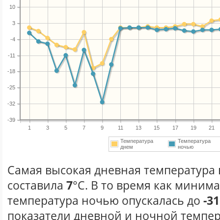
10
3
-4
-11
-18
-25
-32
-39
1
3
5
7
9
11
13
15
17
19
21
Температура
Температура
днем
ночью
Самая высокая дневная температура в
составила
7
°С. В то время как миним
температура ночью опускалась до
-31
показатели дневной и ночной темпер