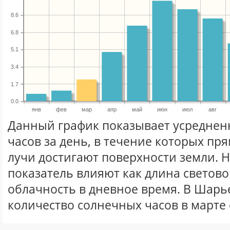
8.6
6.8
5.1
3.4
1.7
0.0
янв
фев
мар
апр
май
июн
июл
авг
Данный график показывает усреднен
часов за день, в течение которых п
лучи достигают поверхности земли. 
показатель влияют как длина световог
облачность в дневное время. В Шарь
количество солнечных часов в марте 