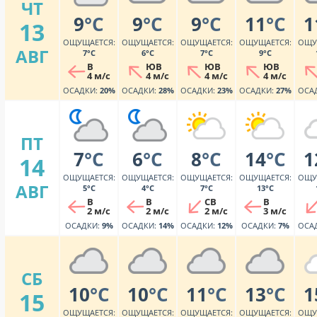
ЧТ
9
°C
9
°C
9
°C
11
°C
1
13
ОЩУЩАЕТСЯ:
ОЩУЩАЕТСЯ:
ОЩУЩАЕТСЯ:
ОЩУЩАЕТСЯ:
ОЩУ
АВГ
7°C
6°C
7°C
9°C
В
ЮВ
ЮВ
ЮВ
4 м/с
4 м/с
4 м/с
4 м/с
ОСАДКИ:
20%
ОСАДКИ:
28%
ОСАДКИ:
23%
ОСАДКИ:
27%
ОСА
ПТ
7
°C
6
°C
8
°C
14
°C
1
14
ОЩУЩАЕТСЯ:
ОЩУЩАЕТСЯ:
ОЩУЩАЕТСЯ:
ОЩУЩАЕТСЯ:
ОЩУ
АВГ
5°C
4°C
7°C
13°C
В
В
СВ
В
2 м/с
2 м/с
2 м/с
3 м/с
ОСАДКИ:
9%
ОСАДКИ:
14%
ОСАДКИ:
12%
ОСАДКИ:
7%
ОСА
СБ
10
°C
10
°C
11
°C
13
°C
1
15
ОЩУЩАЕТСЯ:
ОЩУЩАЕТСЯ:
ОЩУЩАЕТСЯ:
ОЩУЩАЕТСЯ:
ОЩУ