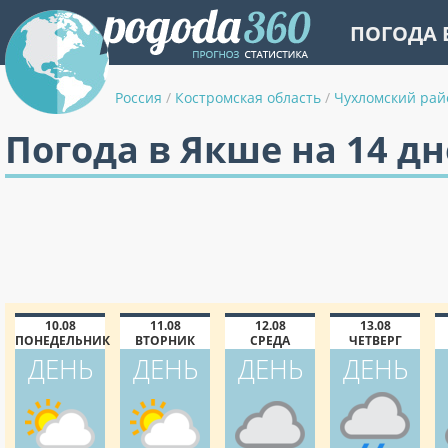
ПОГОДА 
Россия
/
Костромская область
/
Чухломский рай
Погода в Якше на 14 д
10.08
11.08
12.08
13.08
ПОНЕДЕЛЬНИК
ВТОРНИК
СРЕДА
ЧЕТВЕРГ
ДЕНЬ
ДЕНЬ
ДЕНЬ
ДЕНЬ