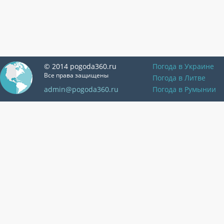
© 2014 pogoda360.ru
Погода в Украине
Все права защищены
Погода в Литве
admin@pogoda360.ru
Погода в Румынии