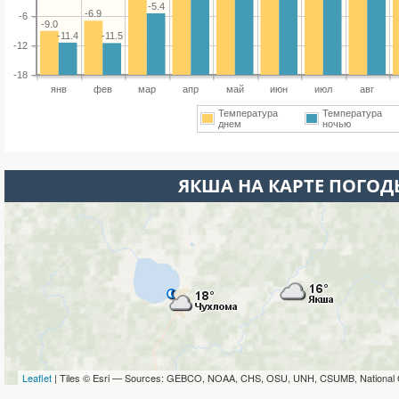
-5.4
-6.9
-6
-9.0
-11.4
-11.5
-12
-18
янв
фев
мар
апр
май
июн
июл
авг
Температура
Температура
днем
ночью
ЯКША НА КАРТЕ ПОГОД
Leaflet
| Tiles © Esri — Sources: GEBCO, NOAA, CHS, OSU, UNH, CSUMB, National 