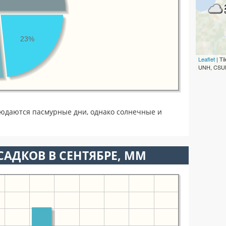
23%
Leaflet
| T
UNH, CSUM
людаются пасмурные дни, однако солнечные и
АДКОВ В СЕНТЯБРЕ, ММ