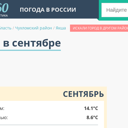
ПОГОДА В РОССИИ
бласть
/
Чухломский район
/
Якша
ИСКАЛИ ГОРОД В ДРУГОМ РАЙО
 в сентябре
СЕНТЯБРЬ
м:
14.1°C
чью:
8.6°C