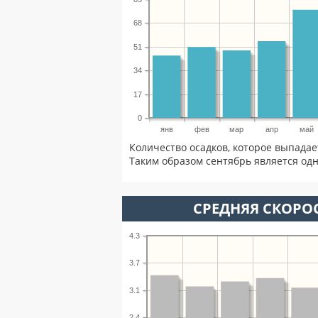
68
51
34
17
0
янв
фев
мар
апр
май
Количество осадков, которое выпадае
Таким образом сентябрь является одн
СРЕДНЯЯ СКОРОС
4.3
3.7
3.1
2.4