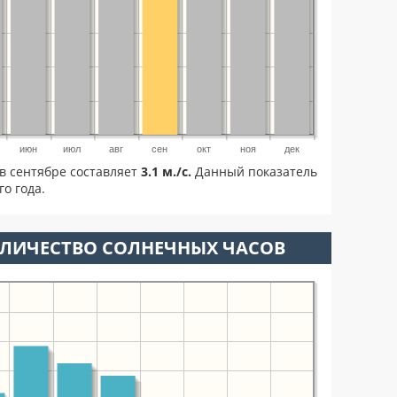
июн
июл
авг
сен
окт
ноя
дек
в сентябре составляет
3.1 м./с.
Данный показатель
о года.
ОЛИЧЕСТВО СОЛНЕЧНЫХ ЧАСОВ