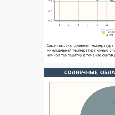
7.4
3.7
0.0
1
3
5
7
9
11
Темпе
дне
Самая высокая дневная температура 
минимальная температура ночью опу
ночной температур в течение сентя
CОЛНЕЧНЫЕ, ОБЛА
53