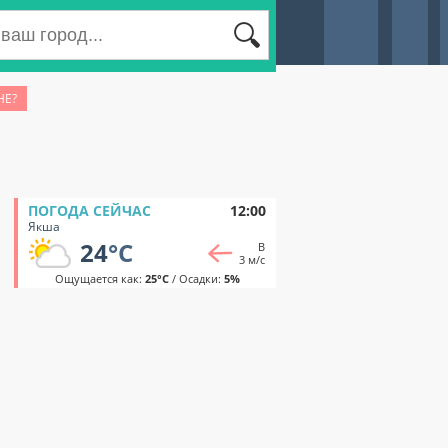
НЕ?
ПОГОДА СЕЙЧАС
12:00
Якша
24
°C
В
3 м/с
Ощущается как:
25°C
/ Осадки:
5%