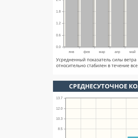
1.8
1.2
0.6
0.0
янв
фев
мар
апр
май
Усредненный показатель силы ветра 
относительно стабилен в течение всег
СРЕДНЕСУТОЧНОЕ К
13.7
12.0
10.3
8.5