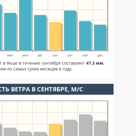
июн
июл
авг
сен
окт
ноя
дек
т в Якше в течение сентября составляет
47.3 мм.
им из самых сухих месяцев в году.
ТЬ ВЕТРА В СЕНТЯБРЕ, М/С