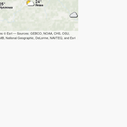
iles © Esri — Sources: GEBCO, NOAA, CHS, OSU,
B, National Geographic, DeLorme, NAVTEQ, and Esri