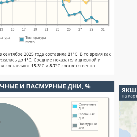
13
15
17
19
21
23
25
27
29
31
ратура
Температура
м
ночью
в сентябре 2025 года составила
21
°С. В то время как
скалась до
1
°C. Средние показатели дневной и
бря составляют
15.3
°С и
8.7
°С соответственно.
ЧНЫЕ И ПАСМУРНЫЕ ДНИ, %
ЯКШ
на кар
Солнечные
дни
Облачные
дни
%
Пасмурные
дни