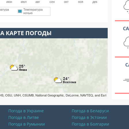
июн
июл
авг
сен
окт
ноя
дек
ратура
Температура
ночью
С
А КАРТЕ ПОГОДЫ
С
HS, OSU, UNH, CSUMB, National Geographic, DeLorme, NAVTEQ, and Esri
Погода в Украине
Погода в Беларуси
Погода в Литве
Погода в Эстонии
Погода в Румынии
Погода в Болгарии