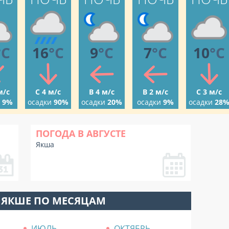
°C
16
°C
9
°C
7
°C
10
°C
м/с
С 4 м/с
В 4 м/с
В 2 м/с
С 3 м/с
9%
осадки
90%
осадки
20%
осадки
9%
осадки
28
ПОГОДА В АВГУСТЕ
Якша
 ЯКШЕ ПО МЕСЯЦАМ
ИЮЛЬ
ОКТЯБРЬ