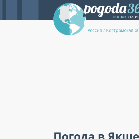
Россия
/
Костромская о
Погода в Якше