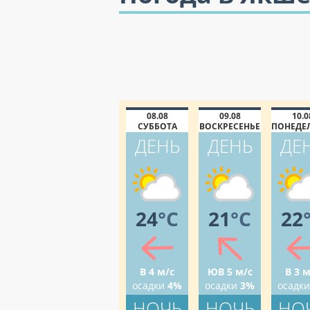
08.08
09.08
10.0
СУББОТА
ВОСКРЕСЕНЬЕ
ПОНЕДЕ
ДЕНЬ
ДЕНЬ
ДЕ
24
°C
21
°C
22
В 4 м/с
ЮВ 5 м/с
В 3 м
осадки
4%
осадки
3%
осадки
НОЧЬ
НОЧЬ
НО