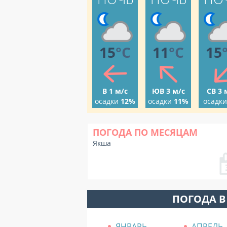
15
°C
11
°C
15
В 1 м/с
ЮВ 3 м/с
СВ 3 
осадки
12%
осадки
11%
осадки
ПОГОДА ПО МЕСЯЦАМ
Якша
ПОГОДА В
ЯНВАРЬ
АПРЕЛЬ