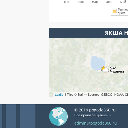
янв
фев
мар
апр
май
Темпе
днем
ЯКША Н
Leaflet
| Tiles © Esri — Sources: GEBCO, NOAA, C
© 2014 pogoda360.ru
Все права защищены
admin@pogoda360.ru