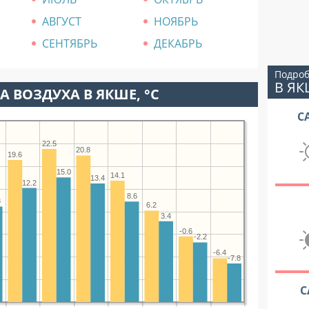
АВГУСТ
НОЯБРЬ
СЕНТЯБРЬ
ДЕКАБРЬ
Подроб
В ЯК
А ВОЗДУХА В ЯКШЕ, °C
С
22.5
20.8
19.6
15.0
14.1
13.4
12.2
8.6
3
6.2
3.4
-0.6
-2.2
-6.4
-7.8
С