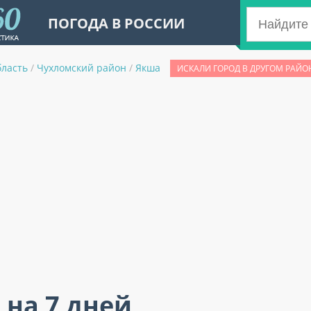
ПОГОДА В РОССИИ
бласть
/
Чухломский район
/
Якша
ИСКАЛИ ГОРОД В ДРУГОМ РАЙО
 на 7 дней