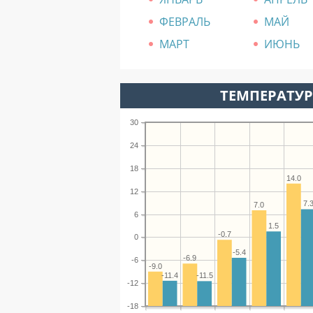
ФЕВРАЛЬ
МАЙ
МАРТ
ИЮНЬ
ТЕМПЕРАТУР
30
24
18
14.0
12
7.
7.0
6
1.5
-0.7
0
-5.4
-6.9
-6
-9.0
-11.4
-11.5
-12
-18