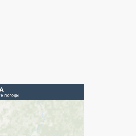
А
те погоды