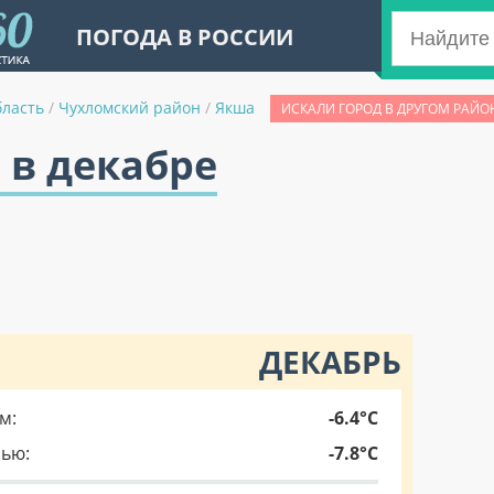
ПОГОДА В РОССИИ
бласть
/
Чухломский район
/
Якша
ИСКАЛИ ГОРОД В ДРУГОМ РАЙО
 в декабре
ДЕКАБРЬ
м:
-6.4°C
чью:
-7.8°C