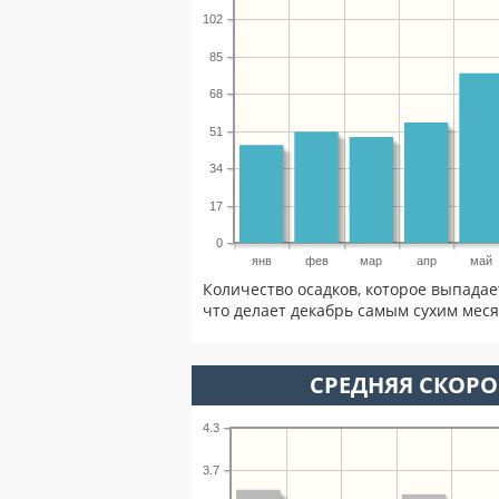
102
85
68
51
34
17
0
янв
фев
мар
апр
май
Количество осадков, которое выпадае
что делает декабрь самым сухим меся
СРЕДНЯЯ СКОРОС
4.3
3.7