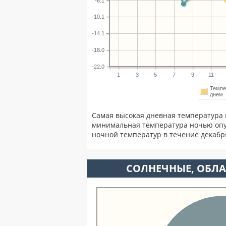
-6.1
-10.1
-14.1
-18.0
-22.0
1
3
5
7
9
11
Темпе
дне
Самая высокая дневная температура 
минимальная температура ночью опу
ночной температур в течение декаб
CОЛНЕЧНЫЕ, ОБЛА