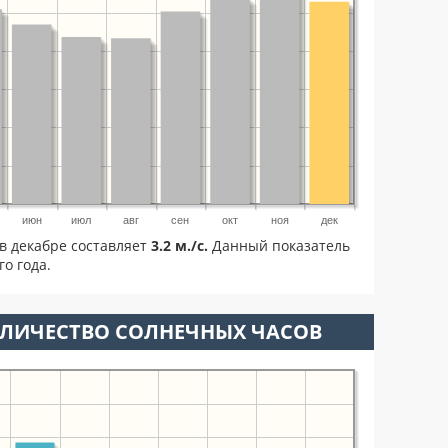
июн
июл
авг
сен
окт
ноя
дек
в декабре составляет
3.2 м./с.
Данный показатель
о года.
ОЛИЧЕСТВО СОЛНЕЧНЫХ ЧАСОВ