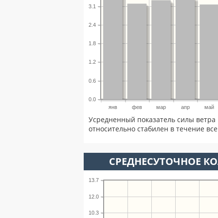
3.1
2.4
1.8
1.2
0.6
0.0
янв
фев
мар
апр
май
Усредненный показатель силы ветра 
относительно стабилен в течение всег
СРЕДНЕСУТОЧНОЕ К
13.7
12.0
10.3