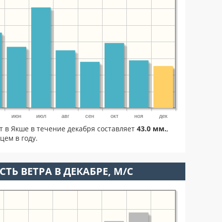
июн
июл
авг
сен
окт
ноя
дек
т в Якше в течение декабря составляет
43.0 мм.
,
цем в году.
ТЬ ВЕТРА В ДЕКАБРЕ, М/С