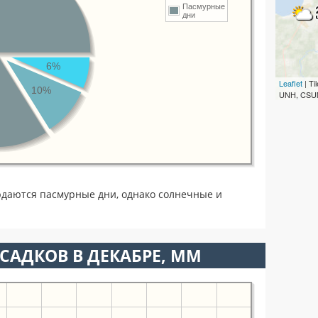
Пасмурные
дни
6%
Leaflet
| T
10%
UNH, CSUM
юдаются пасмурные дни, однако солнечные и
САДКОВ В ДЕКАБРЕ, ММ