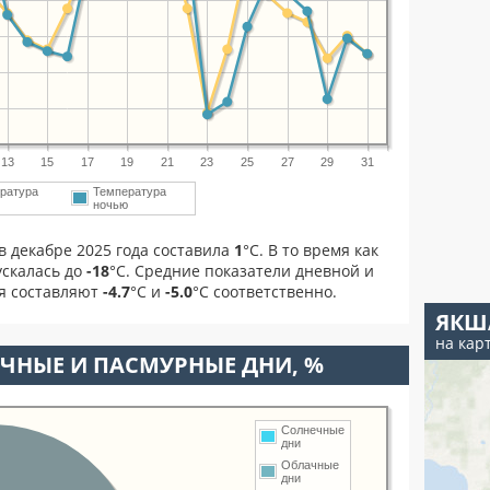
13
15
17
19
21
23
25
27
29
31
ратура
Температура
м
ночью
в декабре 2025 года составила
1
°С. В то время как
скалась до
-18
°C. Средние показатели дневной и
ря составляют
-4.7
°С и
-5.0
°С соответственно.
ЯКШ
на кар
ЧНЫЕ И ПАСМУРНЫЕ ДНИ, %
Солнечные
дни
Облачные
дни