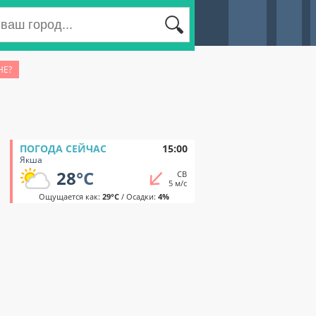
НЕ?
ПОГОДА СЕЙЧАС
15:00
Якша
28
°C
СВ
5 м/с
Ощущается как:
29°C
/ Осадки:
4%