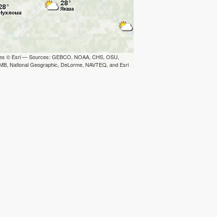
iles © Esri — Sources: GEBCO, NOAA, CHS, OSU,
B, National Geographic, DeLorme, NAVTEQ, and Esri