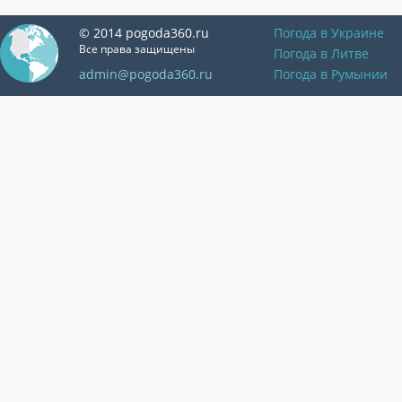
© 2014 pogoda360.ru
Погода в Украине
Все права защищены
Погода в Литве
admin@pogoda360.ru
Погода в Румынии