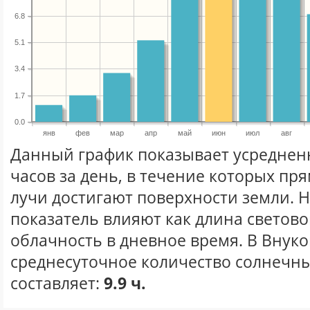
6.8
5.1
3.4
1.7
0.0
янв
фев
мар
апр
май
июн
июл
авг
Данный график показывает усреднен
часов за день, в течение которых п
лучи достигают поверхности земли. 
показатель влияют как длина световог
облачность в дневное время. В Внук
среднесуточное количество солнечны
составляет:
9.9 ч.