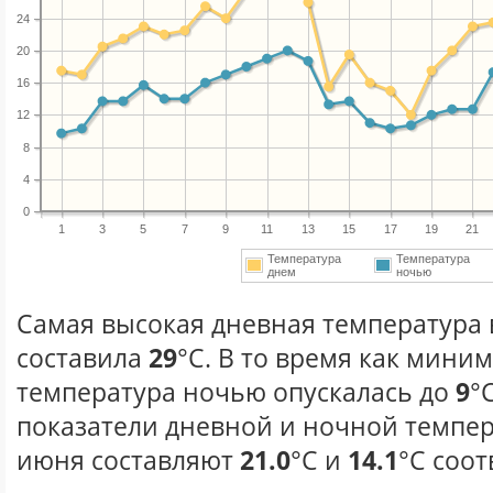
24
20
16
12
8
4
0
1
3
5
7
9
11
13
15
17
19
21
Температура
Температура
днем
ночью
Самая высокая дневная температура 
составила
29
°С. В то время как мини
температура ночью опускалась до
9
°
показатели дневной и ночной темпер
июня составляют
21.0
°С и
14.1
°С соот