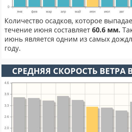
0
янв
фев
мар
апр
май
июн
июл
авг
Количество осадков, которое выпадае
течение июня составляет
60.6 мм.
Та
июнь является одним из самых дождл
году.
СРЕДНЯЯ СКОРОСТЬ ВЕТРА 
4.6
3.9
3.3
2.6
2.0