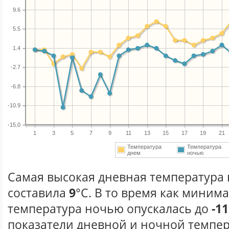
9.6
5.5
1.4
-2.7
-6.8
-10.9
-15.0
1
3
5
7
9
11
13
15
17
19
21
Температура
Температура
днем
ночью
Самая высокая дневная температура в
составила
9
°С. В то время как миним
температура ночью опускалась до
-11
показатели дневной и ночной темпер