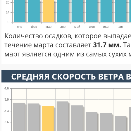
28
14
0
янв
фев
мар
апр
май
июн
июл
авг
Количество осадков, которое выпадае
течение марта составляет
31.7 мм.
Та
март является одним из самых сухих м
СРЕДНЯЯ СКОРОСТЬ ВЕТРА В
4.6
3.9
3.3
2.6