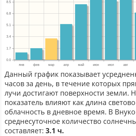
8.5
6.8
5.1
3.4
1.7
0.0
янв
фев
мар
апр
май
июн
июл
авг
Данный график показывает усреднен
часов за день, в течение которых п
лучи достигают поверхности земли. 
показатель влияют как длина световог
облачность в дневное время. В Внук
среднесуточное количество солнечны
составляет:
3.1 ч.