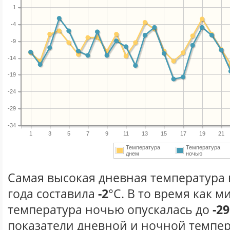
1
-4
-9
-14
-19
-24
-29
-34
1
3
5
7
9
11
13
15
17
19
21
Температура
Температура
днем
ночью
Самая высокая дневная температура 
года составила
-2
°С. В то время как 
температура ночью опускалась до
-29
показатели дневной и ночной темпер