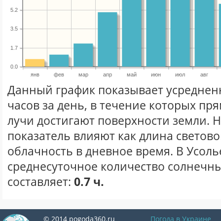
5.2
3.5
1.7
0.0
янв
фев
мар
апр
май
июн
июл
авг
Данный график показывает усреднен
часов за день, в течение которых п
лучи достигают поверхности земли. 
показатель влияют как длина световог
облачность в дневное время. В Усоль
среднесуточное количество солнечны
составляет:
0.7 ч.
© 2014 pogoda360.ru
Погода в Украине