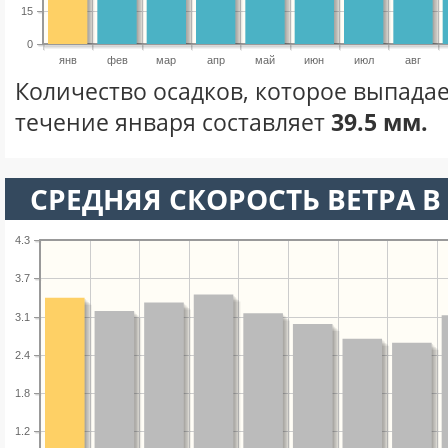
15
0
янв
фев
мар
апр
май
июн
июл
авг
Количество осадков, которое выпадае
течение января составляет
39.5 мм.
СРЕДНЯЯ СКОРОСТЬ ВЕТРА В 
4.3
3.7
3.1
2.4
1.8
1.2