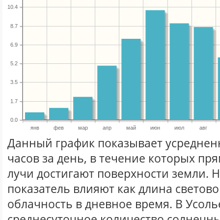
10.4
8.7
6.9
5.2
3.5
1.7
0.0
янв
фев
мар
апр
май
июн
июл
авг
Данный график показывает усреднен
часов за день, в течение которых п
лучи достигают поверхности земли. 
показатель влияют как длина световог
облачность в дневное время. В Усоль
среднесуточное количество солнечны