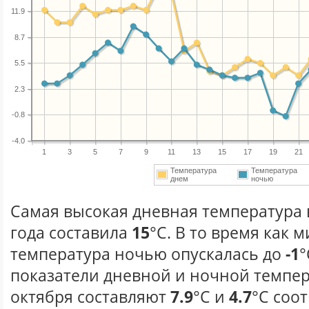
11.9
8.7
5.5
2.3
-0.8
-4.0
1
3
5
7
9
11
13
15
17
19
21
Температура
Температура
днем
ночью
Самая высокая дневная температура 
года составила
15
°С. В то время как
температура ночью опускалась до
-1
°
показатели дневной и ночной темпер
октября составляют
7.9
°С и
4.7
°С соо