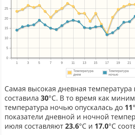
25
20
15
10
5
0
1
3
5
7
9
11
13
15
17
19
21
Температура
Температура
днем
ночью
Самая высокая дневная температура 
составила
30
°С. В то время как мини
температура ночью опускалась до
11
показатели дневной и ночной темпер
июля составляют
23.6
°С и
17.0
°С соот