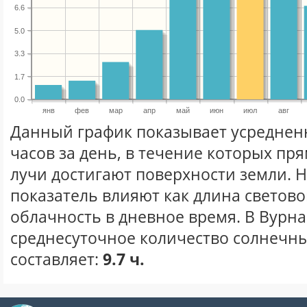
6.6
5.0
3.3
1.7
0.0
янв
фев
мар
апр
май
июн
июл
авг
Данный график показывает усреднен
часов за день, в течение которых п
лучи достигают поверхности земли. 
показатель влияют как длина световог
облачность в дневное время. В Вурн
среднесуточное количество солнечны
составляет:
9.7 ч.