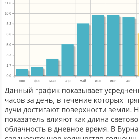
11.6
10.0
8.3
6.6
5.0
3.3
1.7
0.0
янв
фев
мар
апр
май
июн
июл
авг
Данный график показывает усреднен
часов за день, в течение которых п
лучи достигают поверхности земли. 
показатель влияют как длина световог
облачность в дневное время. В Вурн
среднесуточное количество солнечны