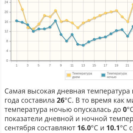
24
20
16
12
8
4
0
1
3
5
7
9
11
13
15
17
19
21
Температура
Температура
днем
ночью
Самая высокая дневная температура 
года составила
26
°С. В то время как
температура ночью опускалась до
0
°
показатели дневной и ночной темпер
сентября составляют
16.0
°С и
10.1
°С 