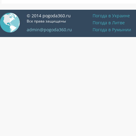
© 2014 pogoda360.ru
Погода в Украине
Все права защищены
Погода в Литве
admin@pogoda360.ru
Погода в Румынии