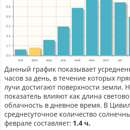
8.6
6.9
5.2
3.4
1.7
0.0
янв
фев
мар
апр
май
июн
июл
авг
Данный график показывает усреднен
часов за день, в течение которых п
лучи достигают поверхности земли. 
показатель влияют как длина световог
облачность в дневное время. В Циви
среднесуточное количество солнечны
феврале составляет:
1.4 ч.