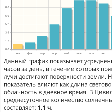
8.6
6.9
5.2
3.4
1.7
0.0
янв
фев
мар
апр
май
июн
июл
авг
Данный график показывает усреднен
часов за день, в течение которых п
лучи достигают поверхности земли. 
показатель влияют как длина световог
облачность в дневное время. В Циви
среднесуточное количество солнечны
составляет:
1.1 ч.