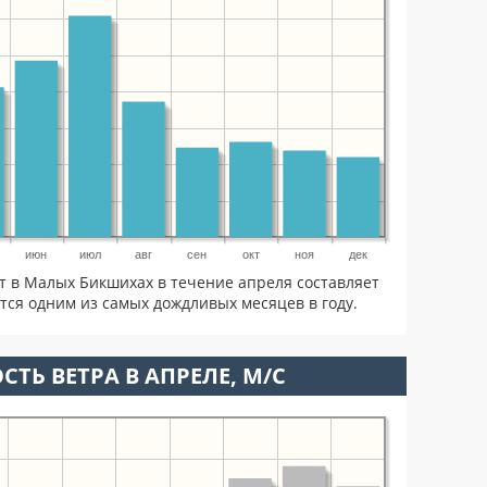
июн
июл
авг
сен
окт
ноя
дек
т в Малых Бикшихах в течение апреля составляет
тся одним из самых дождливых месяцев в году.
СТЬ ВЕТРА В АПРЕЛЕ, М/С