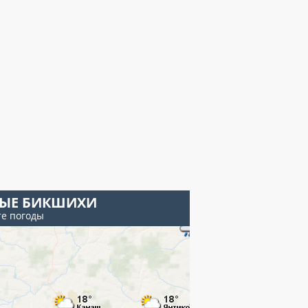
ЫЕ БИКШИХИ
те погоды