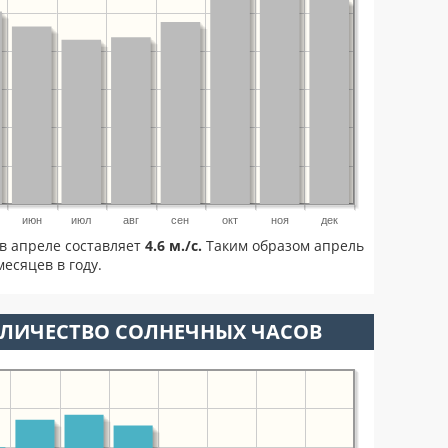
июн
июл
авг
сен
окт
ноя
дек
в апреле составляет
4.6 м./с.
Таким образом апрель
есяцев в году.
ОЛИЧЕСТВО СОЛНЕЧНЫХ ЧАСОВ