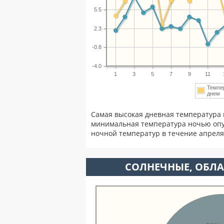
5.5
2.3
-0.8
-4.0
1
3
5
7
9
11
Темпе
дне
Самая высокая дневная температура 
минимальная температура ночью опу
ночной температур в течение апрел
CОЛНЕЧНЫЕ, ОБЛА