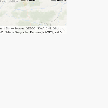
iles © Esri — Sources: GEBCO, NOAA, CHS, OSU,
B, National Geographic, DeLorme, NAVTEQ, and Esri