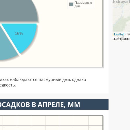
Пасмурные
дни
16%
Leaflet
| T
UNH, CSUM
ихах наблюдаются пасмурные дни, однако
едкость.
САДКОВ В АПРЕЛЕ, ММ