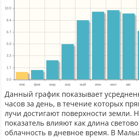
10.0
8.4
6.7
5.0
3.3
1.7
0.0
янв
фев
мар
апр
май
июн
июл
авг
Данный график показывает усреднен
часов за день, в течение которых п
лучи достигают поверхности земли. 
показатель влияют как длина световог
облачность в дневное время. В Малы