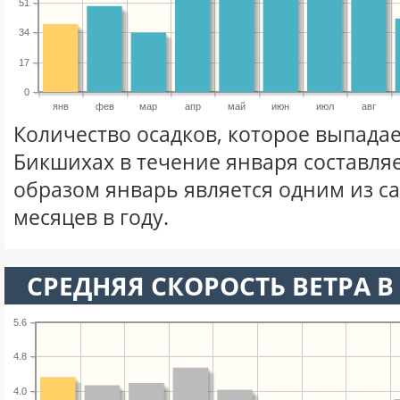
51
34
17
0
янв
фев
мар
апр
май
июн
июл
авг
Количество осадков, которое выпада
Бикшихах в течение января составля
образом январь является одним из с
месяцев в году.
СРЕДНЯЯ СКОРОСТЬ ВЕТРА В 
5.6
4.8
4.0