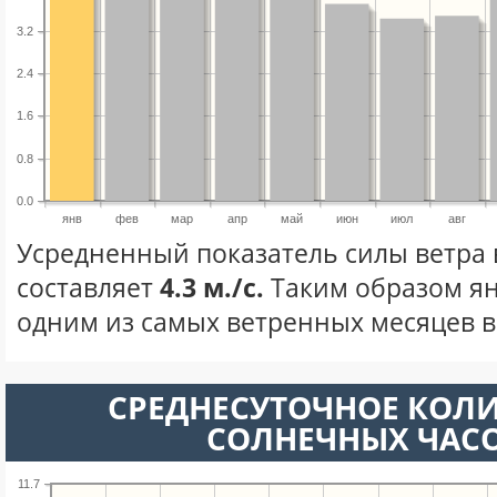
3.2
2.4
1.6
0.8
0.0
янв
фев
мар
апр
май
июн
июл
авг
Усредненный показатель силы ветра 
составляет
4.3 м./с.
Таким образом ян
одним из самых ветренных месяцев в 
СРЕДНЕСУТОЧНОЕ КОЛ
СОЛНЕЧНЫХ ЧАС
11.7