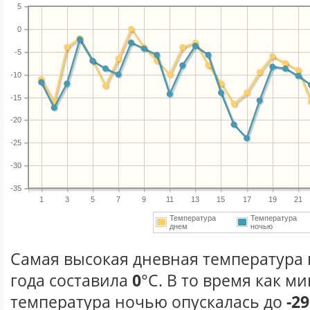
5
0
-5
-10
-15
-20
-25
-30
-35
1
3
5
7
9
11
13
15
17
19
21
Температура
Температура
днем
ночью
Самая высокая дневная температура 
года составила
0
°С. В то время как 
температура ночью опускалась до
-29