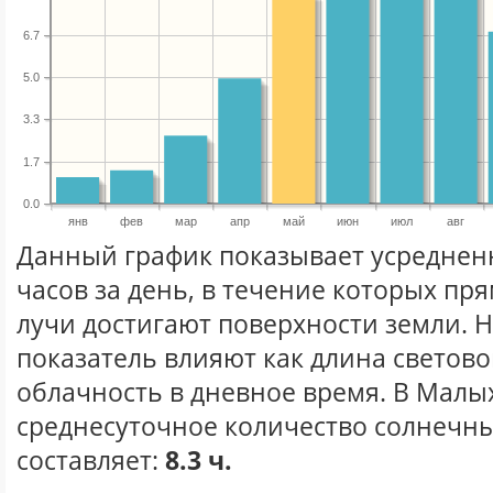
6.7
5.0
3.3
1.7
0.0
янв
фев
мар
апр
май
июн
июл
авг
Данный график показывает усреднен
часов за день, в течение которых п
лучи достигают поверхности земли. 
показатель влияют как длина световог
облачность в дневное время. В Малы
среднесуточное количество солнечны
составляет:
8.3 ч.