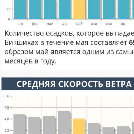
17
0
янв
фев
мар
апр
май
июн
июл
авг
Количество осадков, которое выпада
Бикшихах в течение мая составляет
6
образом май является одним из сам
месяцев в году.
СРЕДНЯЯ СКОРОСТЬ ВЕТРА 
5.6
4.8
4.0
3.2