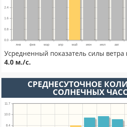
2.4
1.6
0.8
0.0
янв
фев
мар
апр
май
июн
июл
авг
Усредненный показатель силы ветра 
4.0 м./с.
СРЕДНЕСУТОЧНОЕ КОЛ
СОЛНЕЧНЫХ ЧАС
11.7
10.0
8.4