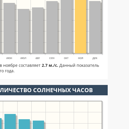
июн
июл
авг
сен
окт
ноя
дек
в ноябре составляет
2.7 м./с.
Данный показатель
о года.
ОЛИЧЕСТВО СОЛНЕЧНЫХ ЧАСОВ