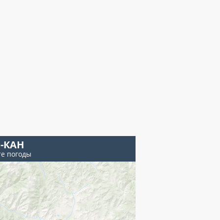
-КАН
те погоды