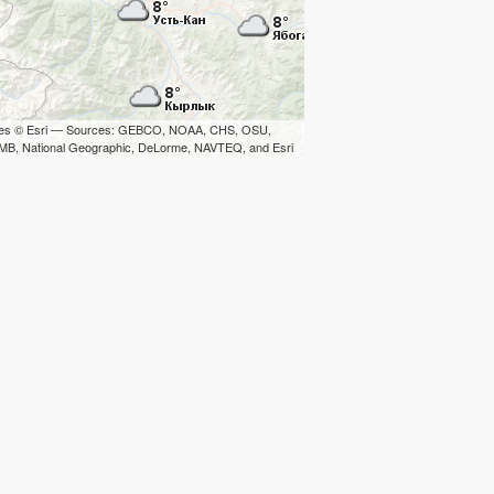
iles © Esri — Sources: GEBCO, NOAA, CHS, OSU,
B, National Geographic, DeLorme, NAVTEQ, and Esri