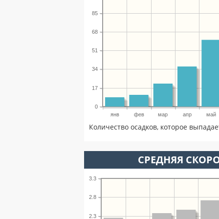
85
68
51
34
17
0
янв
фев
мар
апр
май
Количество осадков, которое выпадае
СРЕДНЯЯ СКОРО
3.3
2.8
2.3