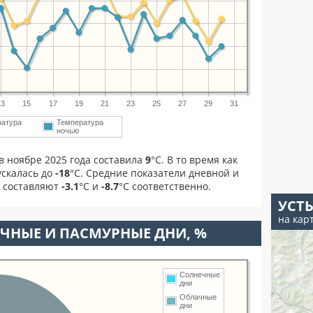
13
15
17
19
21
23
25
27
29
31
ратура
Температура
ночью
в ноябре 2025 года составила
9
°С. В то время как
скалась до
-18
°C. Средние показатели дневной и
я составляют
-3.1
°С и
-8.7
°С соответственно.
УСТЬ
на кар
ЧНЫЕ И ПАСМУРНЫЕ ДНИ, %
Солнечные
дни
Облачные
дни