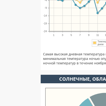
-4
-9
-14
-19
-24
1
3
5
7
9
11
Темпе
днем
Самая высокая дневная температура 
минимальная температура ночью опу
ночной температур в течение ноябр
CОЛНЕЧНЫЕ, ОБЛА