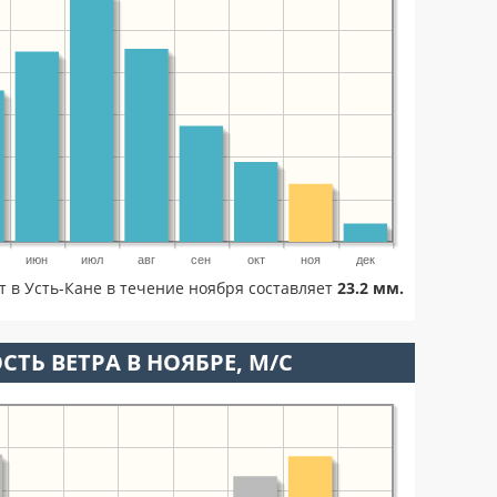
июн
июл
авг
сен
окт
ноя
дек
т в Усть-Кане в течение ноября составляет
23.2 мм.
СТЬ ВЕТРА В НОЯБРЕ, М/С