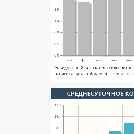
1.9
1.4
0.9
0.5
0.0
янв
фев
мар
апр
май
Усредненный показатель силы ветра 
относительно стабилен в течение всег
СРЕДНЕСУТОЧНОЕ К
12.2
10.4
8.7