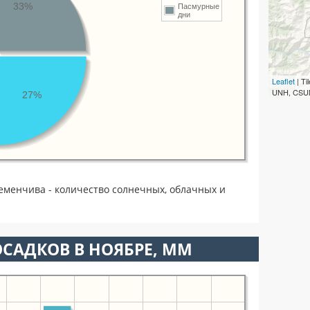
33%
Пасмурные
дни
Leaflet
| T
UNH, CSUM
27%
еменчива - количество солнечных, облачных и
САДКОВ В НОЯБРЕ, ММ