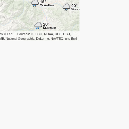
iles © Esri — Sources: GEBCO, NOAA, CHS, OSU,
B, National Geographic, DeLorme, NAVTEQ, and Esri