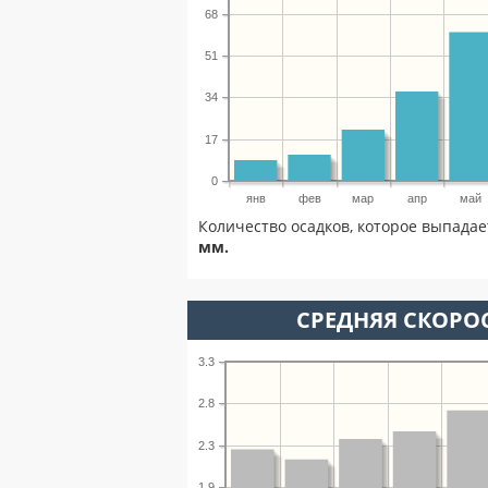
68
51
34
17
0
янв
фев
мар
апр
май
Количество осадков, которое выпадае
мм.
СРЕДНЯЯ СКОРОС
3.3
2.8
2.3
1.9