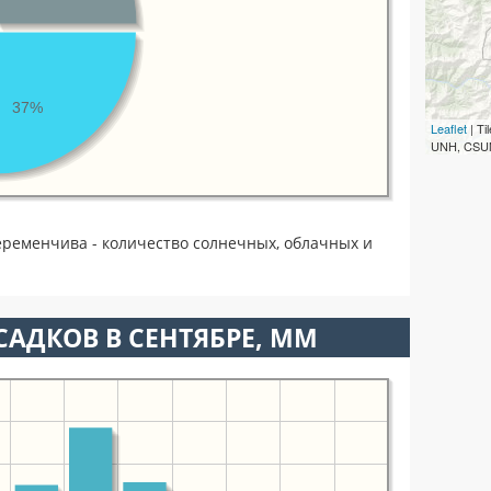
37%
Leaflet
| T
UNH, CSUM
еременчива - количество солнечных, облачных и
АДКОВ В СЕНТЯБРЕ, ММ