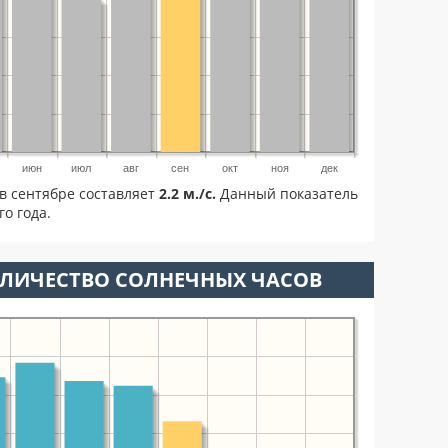
июн
июл
авг
сен
окт
ноя
дек
в сентябре составляет
2.2 м./с.
Данный показатель
о года.
ОЛИЧЕСТВО СОЛНЕЧНЫХ ЧАСОВ