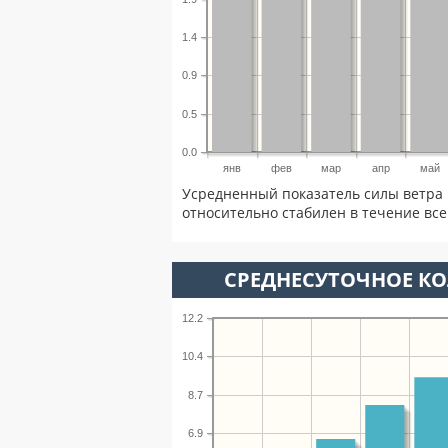
1.4
0.9
0.5
0.0
янв
фев
мар
апр
май
Усредненный показатель силы ветра 
относительно стабилен в течение всег
СРЕДНЕСУТОЧНОЕ К
12.2
10.4
8.7
6.9