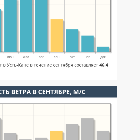
июн
июл
авг
сен
окт
ноя
дек
т в Усть-Кане в течение сентября составляет
46.4
ТЬ ВЕТРА В СЕНТЯБРЕ, М/С