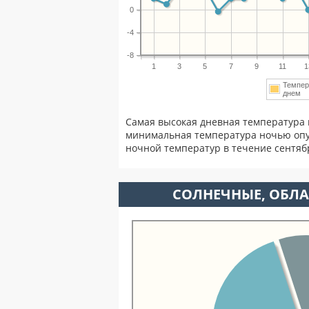
0
-4
-8
1
3
5
7
9
11
1
Темпер
днем
Самая высокая дневная температура 
минимальная температура ночью опу
ночной температур в течение сентя
CОЛНЕЧНЫЕ, ОБЛА