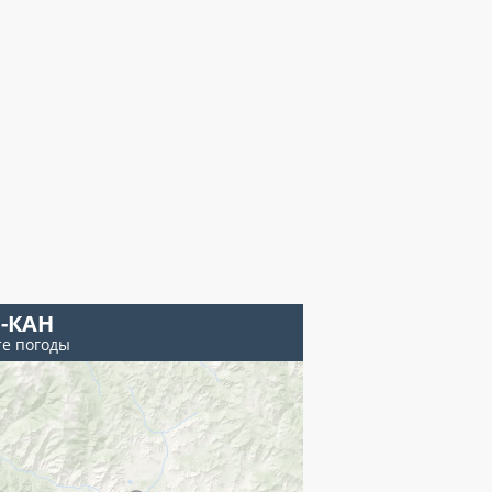
-КАН
те погоды