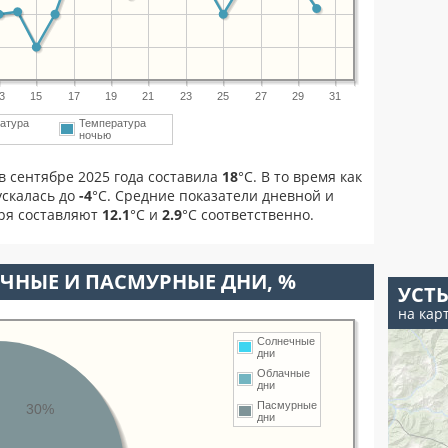
3
15
17
19
21
23
25
27
29
31
атура
Температура
ночью
в сентябре 2025 года составила
18
°С. В то время как
скалась до
-4
°C. Средние показатели дневной и
бря составляют
12.1
°С и
2.9
°С соответственно.
ЧНЫЕ И ПАСМУРНЫЕ ДНИ, %
УСТЬ
на кар
Солнечные
дни
Облачные
дни
Пасмурные
30%
дни