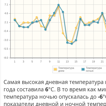
7.1
4.6
2.1
-0.4
-3.0
-5.5
-8.0
1
3
5
7
9
11
13
15
17
19
21
Температура
Температура
днем
ночью
Самая высокая дневная температура 
года составила
6
°С. В то время как 
температура ночью опускалась до
-6
°
показатели дневной и ночной темпер