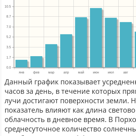
10.5
8.7
7.0
5.2
3.5
1.7
0.0
янв
фев
мар
апр
май
июн
июл
авг
Данный график показывает усреднен
часов за день, в течение которых п
лучи достигают поверхности земли. 
показатель влияют как длина световог
облачность в дневное время. В Порх
среднесуточное количество солнечны