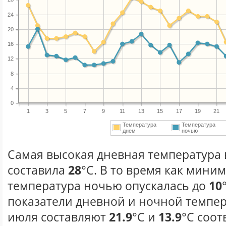
24
20
16
12
8
4
0
1
3
5
7
9
11
13
15
17
19
21
Температура
Температура
днем
ночью
Самая высокая дневная температура 
составила
28
°С. В то время как мини
температура ночью опускалась до
10
показатели дневной и ночной темпер
июля составляют
21.9
°С и
13.9
°С соот