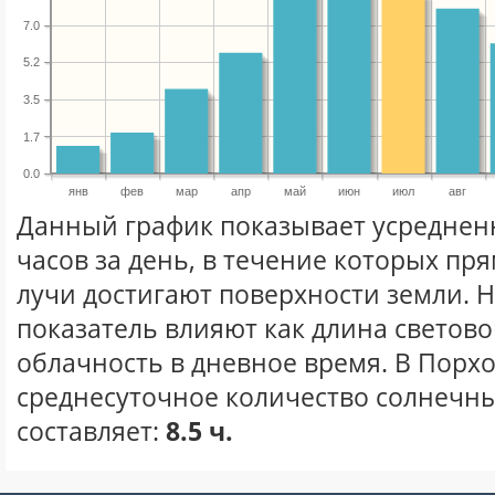
7.0
5.2
3.5
1.7
0.0
янв
фев
мар
апр
май
июн
июл
авг
Данный график показывает усреднен
часов за день, в течение которых п
лучи достигают поверхности земли. 
показатель влияют как длина световог
облачность в дневное время. В Порх
среднесуточное количество солнечны
составляет:
8.5 ч.