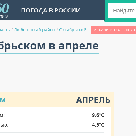
ПОГОДА В РОССИИ
ласть
/
Люберецкий район
/
Октябрьский
ИСКАЛИ ГОРОД В ДРУГ
брьском в апреле
АПРЕЛЬ
ом
м:
9.6°C
чью:
4.5°C