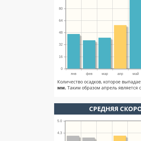
80
64
48
32
16
0
янв
фев
мар
апр
май
Количество осадков, которое выпадае
мм.
Таким образом апрель является о
СРЕДНЯЯ СКОРО
5.0
4.3