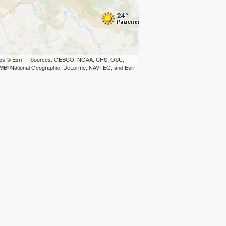
iles © Esri — Sources: GEBCO, NOAA, CHS, OSU,
B, National Geographic, DeLorme, NAVTEQ, and Esri