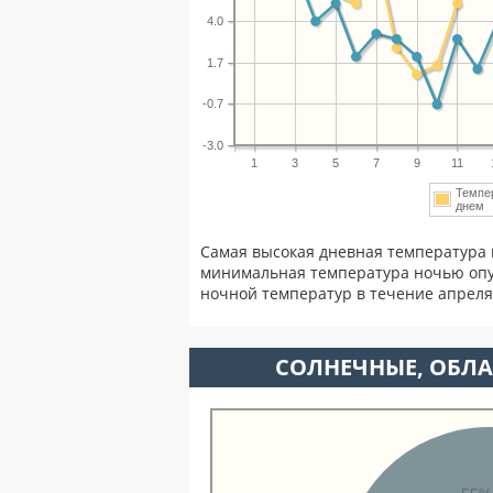
4.0
1.7
-0.7
-3.0
1
3
5
7
9
11
Темпе
дне
Самая высокая дневная температура 
минимальная температура ночью опу
ночной температур в течение апрел
CОЛНЕЧНЫЕ, ОБЛА