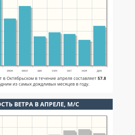
июн
июл
авг
сен
окт
ноя
дек
т в Октябрьском в течение апреля составляет
57.8
дним из самых дождливых месяцев в году.
СТЬ ВЕТРА В АПРЕЛЕ, М/С