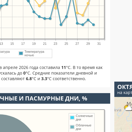
13
15
17
19
21
23
25
27
29
31
ратура
Температура
м
ночью
в апреле 2026 года составила
11
°С. В то время как
скалась до
0
°C. Средние показатели дневной и
я составляют
6.8
°С и
3.3
°С соответственно.
ОКТ
на кар
ЧНЫЕ И ПАСМУРНЫЕ ДНИ, %
Солнечные
дни
Облачные
дни