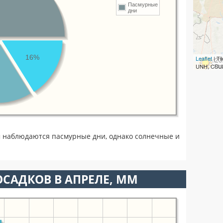
Пасмурные
дни
16%
Leaflet
| T
UNH, CSUM
м наблюдаются пасмурные дни, однако солнечные и
САДКОВ В АПРЕЛЕ, ММ