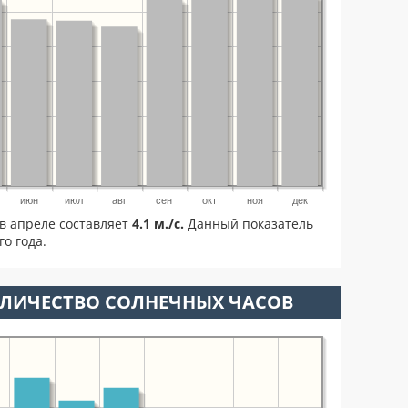
июн
июл
авг
сен
окт
ноя
дек
в апреле составляет
4.1 м./с.
Данный показатель
о года.
ОЛИЧЕСТВО СОЛНЕЧНЫХ ЧАСОВ