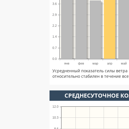
3.6
2.9
2.2
1.4
0.7
0.0
янв
фев
мар
апр
май
Усредненный показатель силы ветра 
относительно стабилен в течение всег
СРЕДНЕСУТОЧНОЕ К
12.0
10.3
8.6