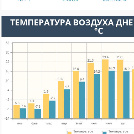
ТЕМПЕРАТУРА ВОЗДУХА ДНЕ
°C
34
28
23.4
23.3
21.3
22
1
16.3
16.0
15.9
16
14.2
9.6
9.4
10
4.5
4
1.6
-2.7
-2
-4.4
-5.6
-7.6
-7.9
-8
-14
янв
фев
мар
апр
май
июн
июл
авг
Температура
Температура