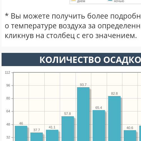
днем
ночью
* Вы можете получить более подро
о температуре воздуха за определен
кликнув на столбец с его значением.
КОЛИЧЕСТВО ОСАДКО
112
93.7
96
82.8
80
65.4
64
57.8
46
48
41.1
40.6
37.7
32