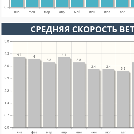
0
янв
фев
мар
апр
май
июн
июл
авг
СРЕДНЯЯ СКОРОСТЬ ВЕТ
5.0
4.3
4.1
4.1
4
3.8
3.8
3.6
3.4
3.4
3.3
2.9
2.2
1.4
0.7
0.0
янв
фев
мар
апр
май
июн
июл
авг