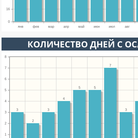
16
0
янв
фев
мар
апр
май
июн
июл
авг
КОЛИЧЕСТВО ДНЕЙ С О
8
7
7
6
5
5
5
4
4
3
3
3
3
2
2
1