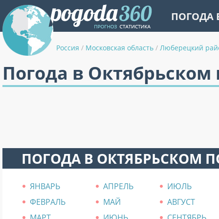
ПОГОДА 
Россия
/
Московская область
/
Люберецкий рай
Погода в Октябрьском
ПОГОДА В ОКТЯБРЬСКОМ 
ЯНВАРЬ
АПРЕЛЬ
ИЮЛЬ
ФЕВРАЛЬ
МАЙ
АВГУСТ
МАРТ
ИЮНЬ
СЕНТЯБРЬ