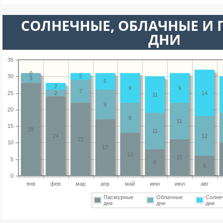
CОЛНЕЧНЫЕ, ОБЛАЧНЫЕ И
ДНИ
35
0
30
2
3
5
2
9
9
7
25
2
14
11
9
20
9
11
15
28
11
24
12
22
10
17
13
11
5
8
6
0
янв
фев
мар
апр
май
июн
июл
авг
Пасмурные
Облачные
Солне
дни
дни
дни