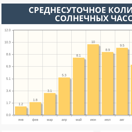
СРЕДНЕСУТОЧНОЕ КОЛ
СОЛНЕЧНЫХ ЧАС
12.0
10
10.3
9.5
8.9
8.6
8.1
6.9
5.3
5.1
3.1
3.4
1.8
1.7
1.2
0.0
янв
фев
мар
апр
май
июн
июл
авг