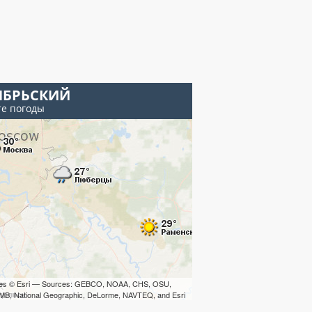
ЯБРЬСКИЙ
те погоды
iles © Esri — Sources: GEBCO, NOAA, CHS, OSU,
B, National Geographic, DeLorme, NAVTEQ, and Esri