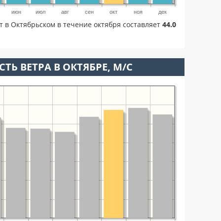
июн
июл
авг
сен
окт
ноя
дек
т в Октябрьском в течение октября составляет
44.0
ТЬ ВЕТРА В ОКТЯБРЕ, М/С