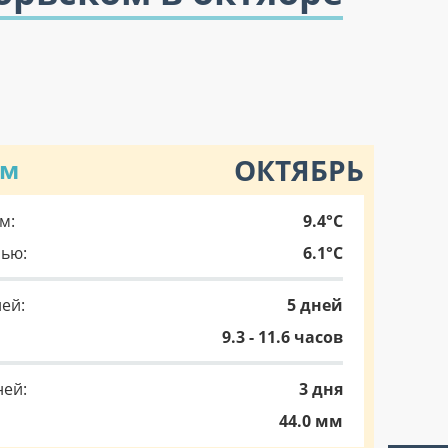
ОКТЯБРЬ
ом
м:
9.4°C
чью:
6.1°C
ей:
5 дней
9.3 - 11.6 часов
ней:
3 дня
44.0 мм