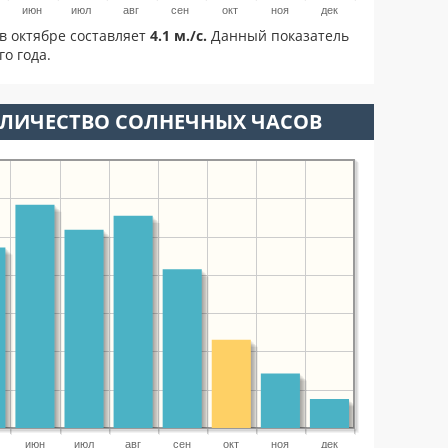
июн
июл
авг
сен
окт
ноя
дек
в октябре составляет
4.1 м./с.
Данный показатель
о года.
ОЛИЧЕСТВО СОЛНЕЧНЫХ ЧАСОВ
июн
июл
авг
сен
окт
ноя
дек