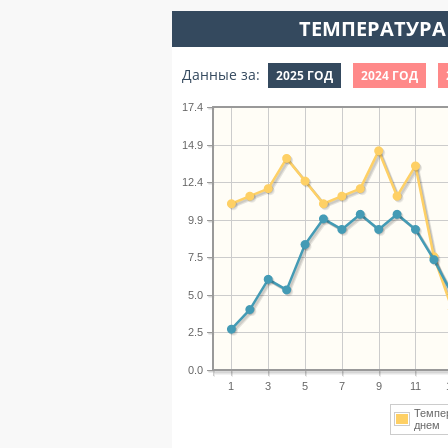
ТЕМПЕРАТУРА 
Данные за:
2025 ГОД
2024 ГОД
17.4
14.9
12.4
9.9
7.5
5.0
2.5
0.0
1
3
5
7
9
11
Темпе
дне