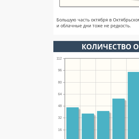
Большую часть октября в Октябрьск
и облачные дни тоже не редкость.
КОЛИЧЕСТВО О
112
96
80
64
48
32
16