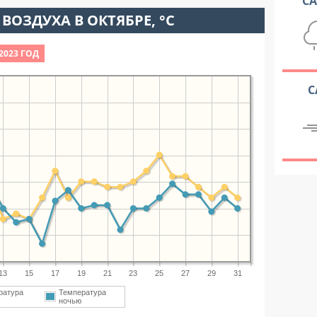
С
ВОЗДУХА В ОКТЯБРЕ, °C
2023 ГОД
С
13
15
17
19
21
23
25
27
29
31
ратура
Температура
м
ночью