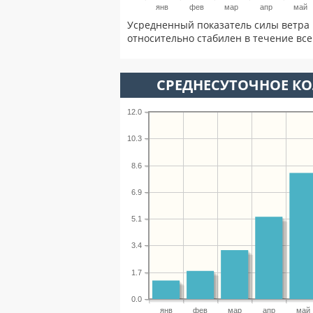
янв
фев
мар
апр
май
Усредненный показатель силы ветра 
относительно стабилен в течение всег
СРЕДНЕСУТОЧНОЕ К
12.0
10.3
8.6
6.9
5.1
3.4
1.7
0.0
янв
фев
мар
апр
май