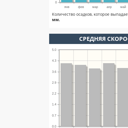
0
янв
фев
мар
апр
май
Количество осадков, которое выпадае
мм.
СРЕДНЯЯ СКОРОС
5.0
4.3
3.6
2.9
2.2
1.4
0.7
0.0