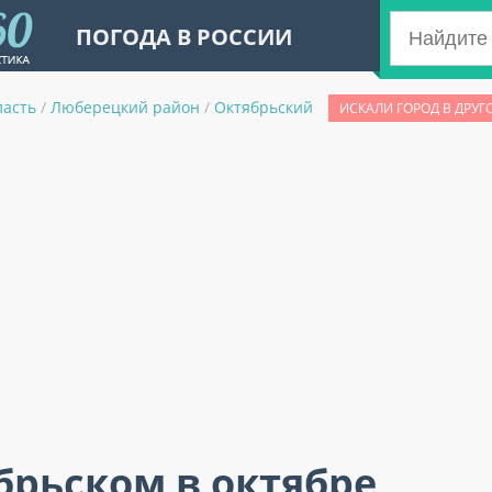
ПОГОДА В РОССИИ
ласть
/
Люберецкий район
/
Октябрьский
ИСКАЛИ ГОРОД В ДРУГ
брьском в октябре