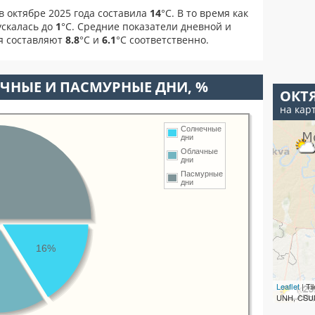
в октябре 2025 года составила
14
°С. В то время как
скалась до
1
°C. Средние показатели дневной и
я составляют
8.8
°С и
6.1
°С соответственно.
ЧНЫЕ И ПАСМУРНЫЕ ДНИ, %
ОКТ
на кар
Солнечные
дни
Облачные
дни
Пасмурные
дни
16%
Leaflet
| T
UNH, CSUM