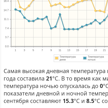
18.4
14.7
11.1
7.4
3.7
0.0
1
3
5
7
9
11
13
15
17
19
21
Температура
Температура
днем
ночью
Самая высокая дневная температура 
года составила
21
°С. В то время как
температура ночью опускалась до
0
°
показатели дневной и ночной темпер
сентября составляют
15.3
°С и
8.5
°С с