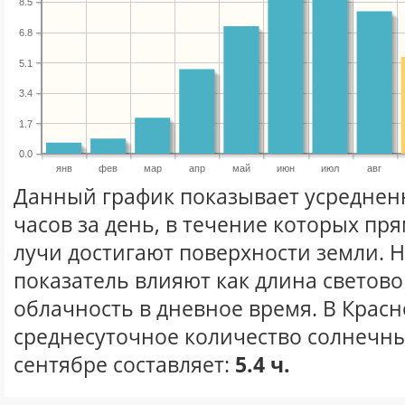
8.5
6.8
5.1
3.4
1.7
0.0
янв
фев
мар
апр
май
июн
июл
авг
Данный график показывает усреднен
часов за день, в течение которых п
лучи достигают поверхности земли. 
показатель влияют как длина световог
облачность в дневное время. В Крас
среднесуточное количество солнечны
сентябре составляет:
5.4 ч.