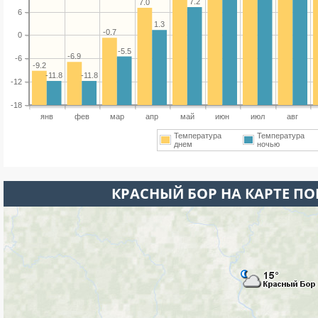
7.2
7.0
6
1.3
-0.7
0
-5.5
-6.9
-6
-9.2
-11.8
-11.8
-12
-18
янв
фев
мар
апр
май
июн
июл
авг
Температура
Температура
днем
ночью
КРАСНЫЙ БОР НА КАРТЕ П