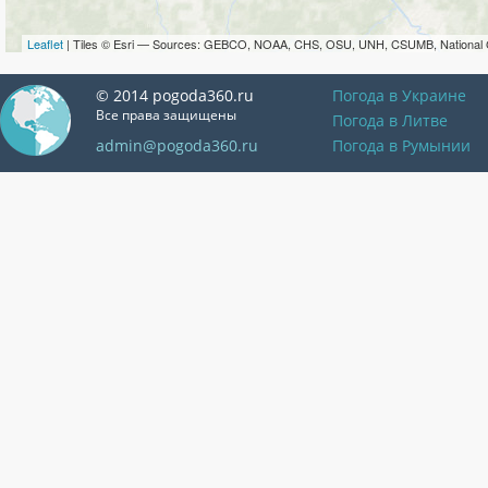
Leaflet
| Tiles © Esri — Sources: GEBCO, NOAA, CHS, OSU, UNH, CSUMB, National 
© 2014 pogoda360.ru
Погода в Украине
Все права защищены
Погода в Литве
admin@pogoda360.ru
Погода в Румынии