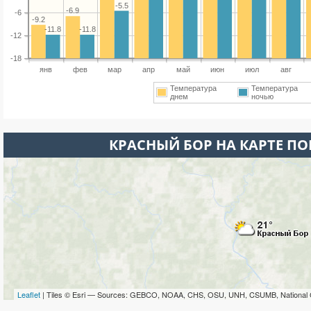
-5.5
-6.9
-6
-9.2
-11.8
-11.8
-12
-18
янв
фев
мар
апр
май
июн
июл
авг
Температура
Температура
днем
ночью
КРАСНЫЙ БОР НА КАРТЕ П
Leaflet
| Tiles © Esri — Sources: GEBCO, NOAA, CHS, OSU, UNH, CSUMB, National 