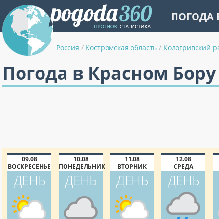
ПОГОДА 
Россия
/
Костромская область
/
Кологривский р
Погода в Красном Бору
09.08
10.08
11.08
12.08
ВОСКРЕСЕНЬЕ
ПОНЕДЕЛЬНИК
ВТОРНИК
СРЕДА
ДЕНЬ
ДЕНЬ
ДЕНЬ
ДЕНЬ