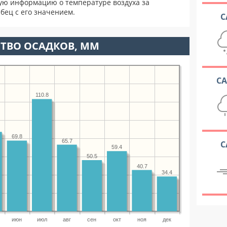
ую информацию о температуре воздуха за
бец с его значением.
С
ТВО ОСАДКОВ, ММ
С
110.8
69.8
65.7
С
59.4
50.5
40.7
34.4
июн
июл
авг
сен
окт
ноя
дек