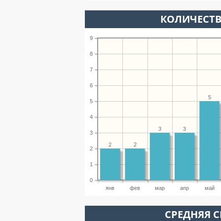
КОЛИЧЕСТВ
9
8
7
6
5
5
4
3
3
3
2
2
2
1
0
янв
фев
мар
апр
май
СРЕДНЯЯ С