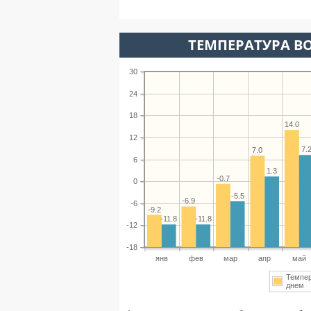
ТЕМПЕРАТУРА ВО
30
24
18
14.0
12
7.
7.0
6
1.3
-0.7
0
-5.5
-6.9
-6
-9.2
-11.8
-11.8
-12
-18
янв
фев
мар
апр
май
Темпе
днем