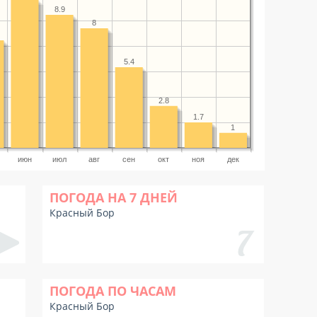
8.9
8
5.4
2.8
1.7
1
июн
июл
авг
сен
окт
ноя
дек
ПОГОДА НА 7 ДНЕЙ
Красный Бор
ПОГОДА ПО ЧАСАМ
Красный Бор