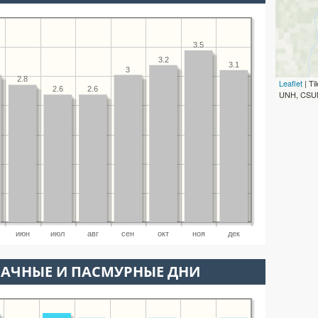
3.5
3.2
3.1
3
2.8
Leaflet
| T
2.6
2.6
UNH, CSUM
июн
июл
авг
сен
окт
ноя
дек
ЛАЧНЫЕ И ПАСМУРНЫЕ ДНИ