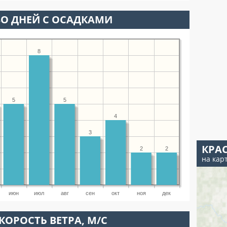
О ДНЕЙ С ОСАДКАМИ
8
5
5
4
3
КРА
2
2
на кар
июн
июл
авг
сен
окт
ноя
дек
КОРОСТЬ ВЕТРА, М/С