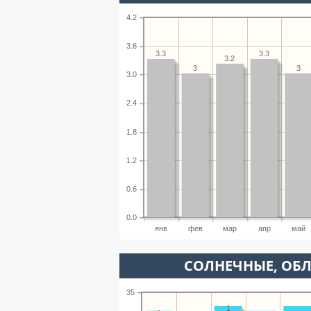
4.2
3.6
3.3
3.3
3.2
3
3
3.0
2.4
1.8
1.2
0.6
0.0
янв
фев
мар
апр
май
CОЛНЕЧНЫЕ, ОБ
35
1