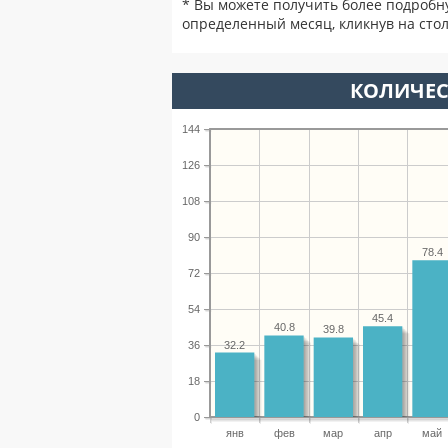
* Вы можете получить более подробн
определенный месяц, кликнув на стол
КОЛИЧЕС
144
126
108
90
78.4
72
54
45.4
40.8
39.8
32.2
36
18
0
янв
фев
мар
апр
май