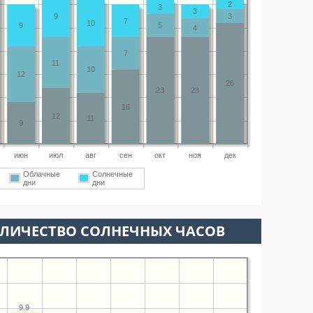
2
3
3
9
3
7
10
9
5
4
7
11
10
12
26
23
23
16
12
11
9
июн
июл
авг
сен
окт
ноя
дек
Облачные
Солнечные
дни
дни
ОЛИЧЕСТВО СОЛНЕЧНЫХ ЧАСОВ
9.9