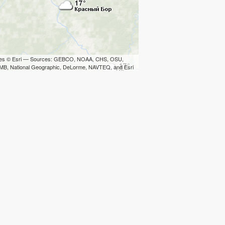
iles © Esri — Sources: GEBCO, NOAA, CHS, OSU,
B, National Geographic, DeLorme, NAVTEQ, and Esri