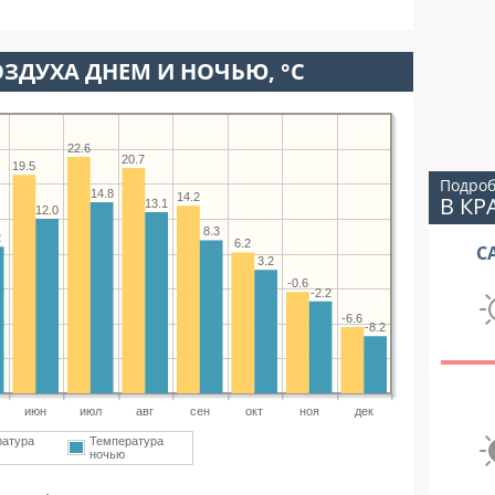
ЗДУХА ДНЕМ И НОЧЬЮ, °C
22.6
20.7
19.5
Подроб
14.8
14.2
В КР
13.1
12.0
8.3
2
6.2
С
3.2
-0.6
-2.2
-6.6
-8.2
июн
июл
авг
сен
окт
ноя
дек
ратура
Температура
ночью