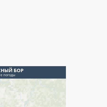
СНЫЙ БОР
те погоды