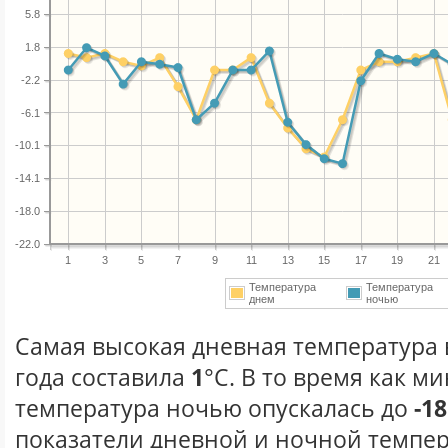
5.8
1.8
-2.2
-6.1
-10.1
-14.1
-18.0
-22.0
1
3
5
7
9
11
13
15
17
19
21
Температура
Температура
днем
ночью
Самая высокая дневная температура 
года составила
1
°С. В то время как 
температура ночью опускалась до
-18
показатели дневной и ночной темпер