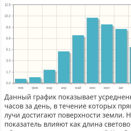
11.9
10.2
8.5
6.8
5.1
3.4
1.7
0.0
янв
фев
мар
апр
май
июн
июл
авг
Данный график показывает усреднен
часов за день, в течение которых п
лучи достигают поверхности земли. 
показатель влияют как длина световог