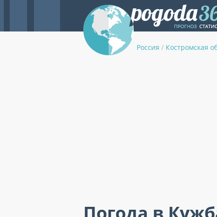
Россия
/
Костромская о
Погода в Кужб