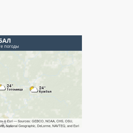
БАЛ
те погоды
iles © Esri — Sources: GEBCO, NOAA, CHS, OSU,
B, National Geographic, DeLorme, NAVTEQ, and Esri