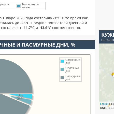
ратура
Температура
м
ночью
в январе 2026 года составила
-3
°С. В то время как
скалась до
-23
°C. Средние показатели дневной и
я составляют
-11.7
°С и
-13.6
°С соответственно.
КУЖ
на кар
ЧНЫЕ И ПАСМУРНЫЕ ДНИ, %
Солнечные
дни
Облачные
дни
Пасмурные
дни
3%
3%
Leaflet
| T
UNH, CSUM