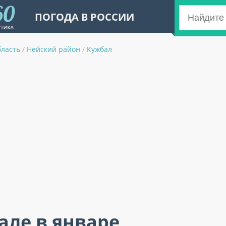
ПОГОДА В РОССИИ
бласть
/
Нейский район
/
Кужбал
але в январе