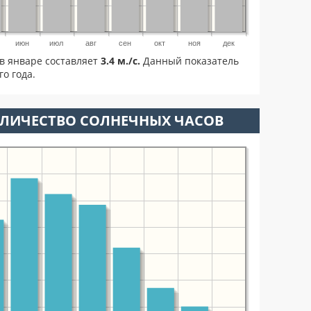
июн
июл
авг
сен
окт
ноя
дек
в январе составляет
3.4 м./с.
Данный показатель
о года.
ОЛИЧЕСТВО СОЛНЕЧНЫХ ЧАСОВ