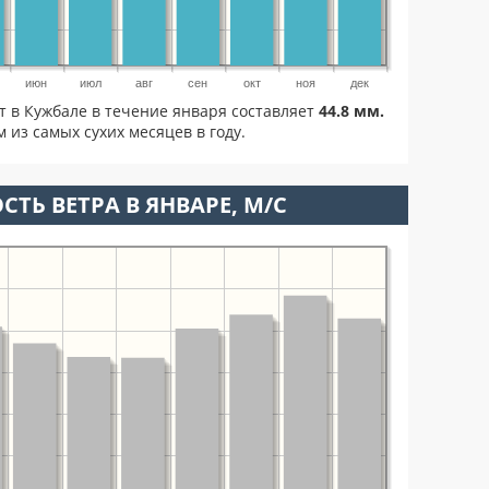
июн
июл
авг
сен
окт
ноя
дек
т в Кужбале в течение января составляет
44.8 мм.
 из самых сухих месяцев в году.
СТЬ ВЕТРА В ЯНВАРЕ, М/С