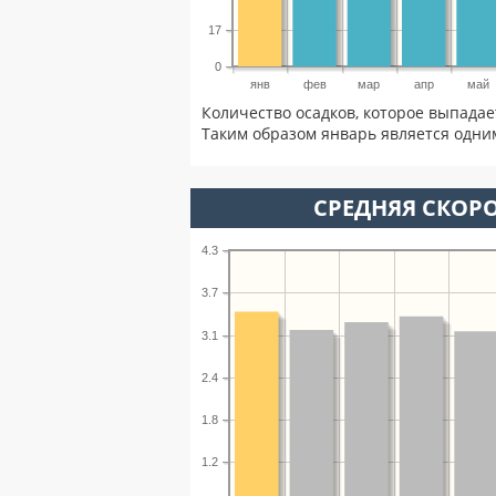
17
0
янв
фев
мар
апр
май
Количество осадков, которое выпадае
Таким образом январь является одним
СРЕДНЯЯ СКОРО
4.3
3.7
3.1
2.4
1.8
1.2