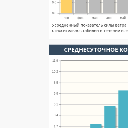
0.6
0.0
янв
фев
мар
апр
май
Усредненный показатель силы ветра 
относительно стабилен в течение всег
СРЕДНЕСУТОЧНОЕ К
11.9
10.2
8.5
6.8
5.1
3.4
1.7