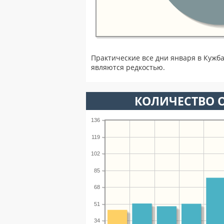
Практические все дни января в Кужб
являются редкостью.
КОЛИЧЕСТВО О
136
119
102
85
68
51
34