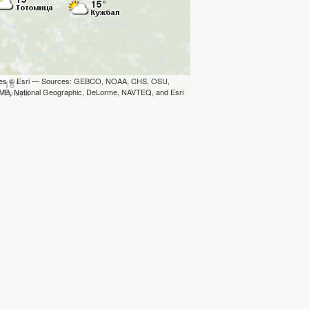
iles © Esri — Sources: GEBCO, NOAA, CHS, OSU,
B, National Geographic, DeLorme, NAVTEQ, and Esri