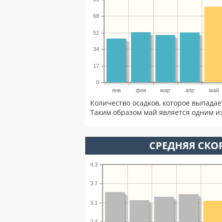
68
51
34
17
0
янв
фев
мар
апр
май
Количество осадков, которое выпадае
Таким образом май является одним из
СРЕДНЯЯ СКОР
4.3
3.7
3.1
2.4