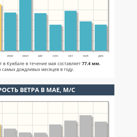
июн
июл
авг
сен
окт
ноя
дек
т в Кужбале в течение мая составляет
77.4 мм.
 самых дождливых месяцев в году.
ОСТЬ ВЕТРА В МАЕ, М/С