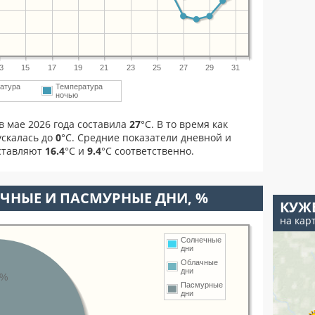
3
15
17
19
21
23
25
27
29
31
атура
Температура
ночью
в мае 2026 года составила
27
°С. В то время как
скалась до
0
°C. Средние показатели дневной и
оставляют
16.4
°С и
9.4
°С соответственно.
ЧНЫЕ И ПАСМУРНЫЕ ДНИ, %
КУЖ
на кар
Солнечные
дни
Облачные
дни
8%
Пасмурные
дни