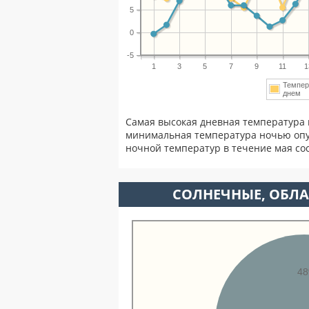
5
0
-5
1
3
5
7
9
11
1
Темпер
днем
Самая высокая дневная температура 
минимальная температура ночью опу
ночной температур в течение мая с
CОЛНЕЧНЫЕ, ОБЛА
4