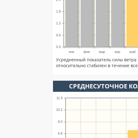
1.8
1.2
0.6
0.0
янв
фев
мар
апр
май
Усредненный показатель силы ветра 
относительно стабилен в течение всег
СРЕДНЕСУТОЧНОЕ К
11.9
10.2
8.5
6.8