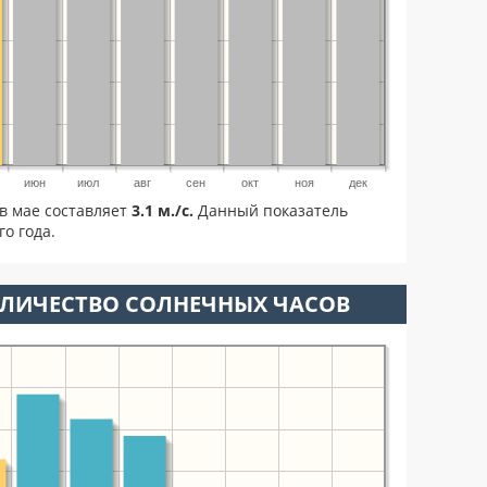
июн
июл
авг
сен
окт
ноя
дек
в мае составляет
3.1 м./с.
Данный показатель
о года.
ОЛИЧЕСТВО СОЛНЕЧНЫХ ЧАСОВ