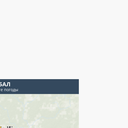
БАЛ
те погоды