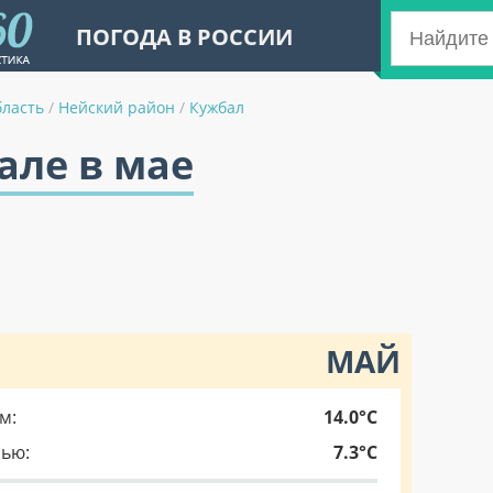
ПОГОДА В РОССИИ
бласть
/
Нейский район
/
Кужбал
але в мае
МАЙ
м:
14.0°C
чью:
7.3°C