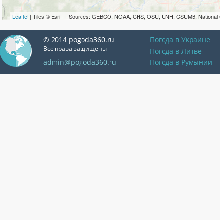
Leaflet
| Tiles © Esri — Sources: GEBCO, NOAA, CHS, OSU, UNH, CSUMB, National 
© 2014 pogoda360.ru
Погода в Украине
Все права защищены
Погода в Литве
admin@pogoda360.ru
Погода в Румынии