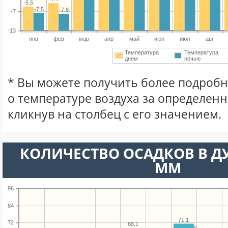
-5.5
-7.5
-7.8
-7
-13
янв
фев
мар
апр
май
июн
июл
авг
Температура
Температура
днем
ночью
* Вы можете получить более подро
о температуре воздуха за определен
кликнув на столбец с его значением.
КОЛИЧЕСТВО ОСАДКОВ В Д
ММ
96
84
71.1
72
68.1