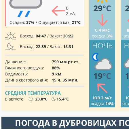
29
°C
В
2 м/с
Осадки:
37%
/ Ощущается как:
21°C
С 4 м/с
В
Восход:
04:47
/ Закат:
20:22
осадки
3%
ос
НОЧЬ
Н
Восход:
22:39
/ Закат:
16:31
Давление:
759 мм.рт.ст.
Влажность воздуха:
88%
19
°C
Видимость:
9 км.
Длина светового дня:
15 ч. 35 мин.
СРЕДНЯЯ ТЕМПЕРАТУРА
ЮВ 3 м/с
Ю
В августе:
23.0°C
15.4°C
осадки
14%
ос
ПОГОДА В ДУБРОВИЦАХ П