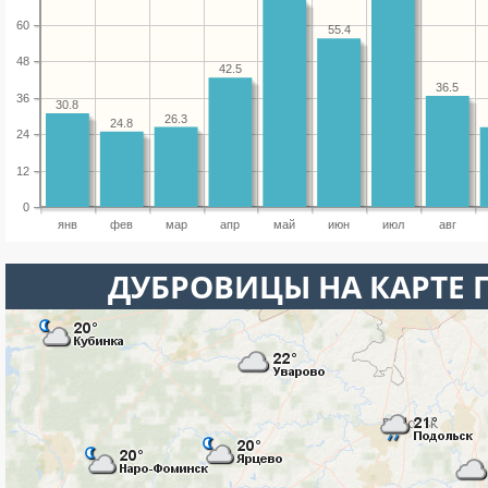
60
55.4
48
42.5
36.5
36
30.8
26.3
24.8
24
12
0
янв
фев
мар
апр
май
июн
июл
авг
ДУБРОВИЦЫ НА КАРТЕ