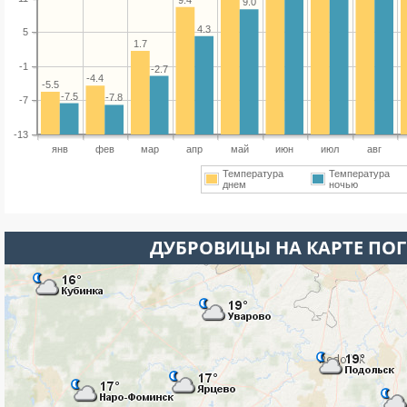
9.0
4.3
5
1.7
-1
-2.7
-4.4
-5.5
-7.5
-7.8
-7
-13
янв
фев
мар
апр
май
июн
июл
авг
Температура
Температура
днем
ночью
ДУБРОВИЦЫ НА КАРТЕ ПО