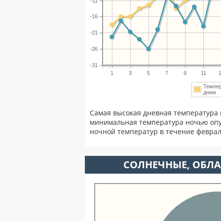
-11
-16
-21
-26
-31
1
3
5
7
9
11
Темпе
днем
Самая высокая дневная температура 
минимальная температура ночью опу
ночной температур в течение февра
CОЛНЕЧНЫЕ, ОБЛА