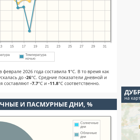
13
15
17
19
21
23
25
27
29
31
ратура
Температура
ночью
в феврале 2026 года составила
1
°С. В то время как
скалась до
-26
°C. Средние показатели дневной и
ля составляют
-7.7
°С и
-11.8
°С соответственно.
ДУБ
на кар
ЧНЫЕ И ПАСМУРНЫЕ ДНИ, %
Солнечные
дни
Облачные
дни