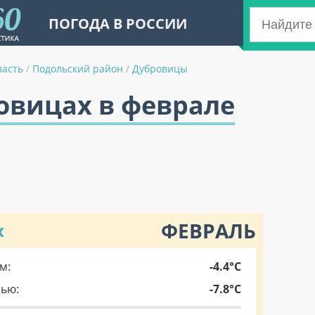
ПОГОДА В РОССИИ
ласть
/
Подольский район
/
Дубровицы
овицах в феврале
ФЕВРАЛЬ
х
м:
-4.4°C
чью:
-7.8°C