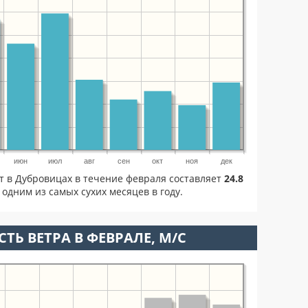
июн
июл
авг
сен
окт
ноя
дек
т в Дубровицах в течение февраля составляет
24.8
одним из самых сухих месяцев в году.
ТЬ ВЕТРА В ФЕВРАЛЕ, М/С