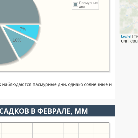
Пасмурные
дни
7%
Leaflet
| T
10%
UNH, CSUM
х наблюдаются пасмурные дни, однако солнечные и
САДКОВ В ФЕВРАЛЕ, ММ