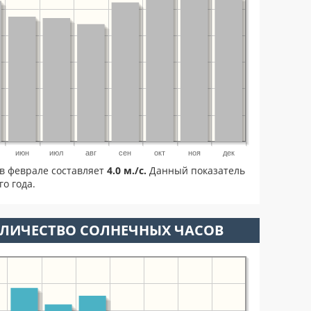
июн
июл
авг
сен
окт
ноя
дек
в феврале составляет
4.0 м./с.
Данный показатель
о года.
ОЛИЧЕСТВО СОЛНЕЧНЫХ ЧАСОВ