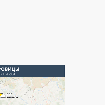
РОВИЦЫ
те погоды