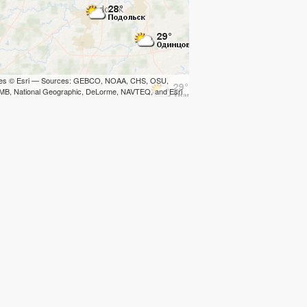
iles © Esri — Sources: GEBCO, NOAA, CHS, OSU,
B, National Geographic, DeLorme, NAVTEQ, and Esri