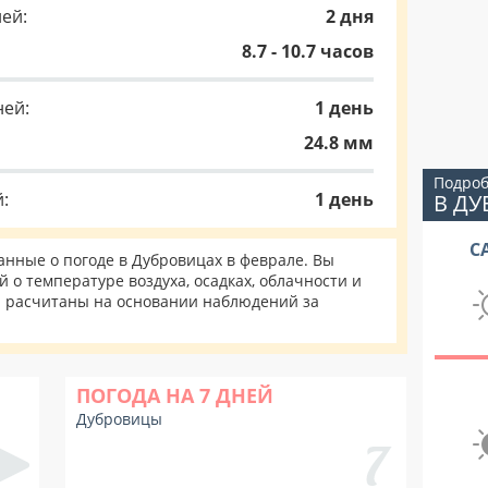
ей:
2 дня
8.7 - 10.7 часов
ней:
1 день
24.8 мм
Подроб
:
1 день
В Д
С
нные о погоде в Дубровицах в феврале. Вы
 о температуре воздуха, осадках, облачности и
и расчитаны на основании наблюдений за
ПОГОДА НА 7 ДНЕЙ
Дубровицы