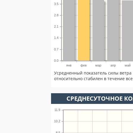
3.5
2.8
2.1
1.4
0.7
0.0
янв
фев
мар
апр
май
Усредненный показатель силы ветра 
относительно стабилен в течение всег
СРЕДНЕСУТОЧНОЕ К
11.9
10.2
8.5