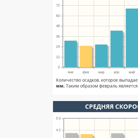
72
60
48
36
24
12
0
янв
фев
мар
апр
май
Количество осадков, которое выпадае
мм.
Таким образом февраль является 
СРЕДНЯЯ СКОРОС
5.0
4.2