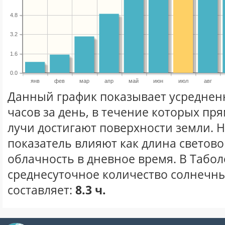
4.8
3.2
1.6
0.0
янв
фев
мар
апр
май
июн
июл
авг
Данный график показывает усреднен
часов за день, в течение которых п
лучи достигают поверхности земли. 
показатель влияют как длина световог
облачность в дневное время. В Табо
среднесуточное количество солнечны
составляет:
8.3 ч.