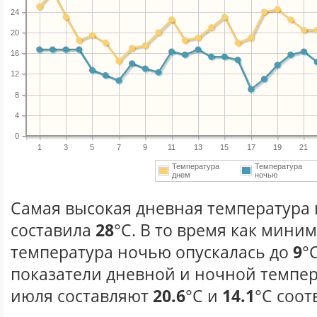
24
20
16
12
8
4
0
1
3
5
7
9
11
13
15
17
19
21
Температура
Температура
днем
ночью
Самая высокая дневная температура 
составила
28
°С. В то время как мини
температура ночью опускалась до
9
°
показатели дневной и ночной темпер
июля составляют
20.6
°С и
14.1
°С соот