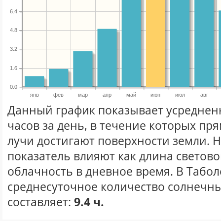
6.4
4.8
3.2
1.6
0.0
янв
фев
мар
апр
май
июн
июл
авг
Данный график показывает усреднен
часов за день, в течение которых п
лучи достигают поверхности земли. 
показатель влияют как длина световог
облачность в дневное время. В Табо
среднесуточное количество солнечны
составляет:
9.4 ч.