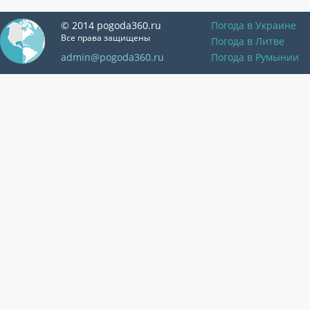
© 2014 pogoda360.ru
Погода в Украине
Все права защищены
Погода в Литве
admin@pogoda360.ru
Погода в Румынии