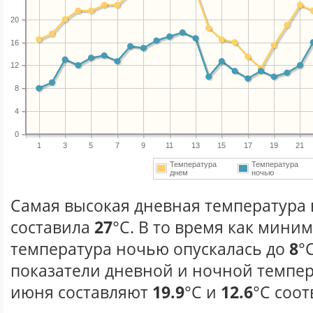
20
16
12
8
4
0
1
3
5
7
9
11
13
15
17
19
21
Температура
Температура
днем
ночью
Самая высокая дневная температура 
составила
27
°С. В то время как мини
температура ночью опускалась до
8
°
показатели дневной и ночной темпер
июня составляют
19.9
°С и
12.6
°С соот