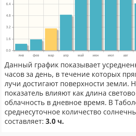
6.4
4.8
3.2
1.6
0.0
янв
фев
мар
апр
май
июн
июл
авг
Данный график показывает усреднен
часов за день, в течение которых п
лучи достигают поверхности земли. 
показатель влияют как длина световог
облачность в дневное время. В Табо
среднесуточное количество солнечны
составляет:
3.0 ч.