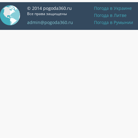
© 2014 pogoda360.ru
Погода в Украине
Все права защищены
Погода в Литве
admin@pogoda360.ru
Погода в Румынии