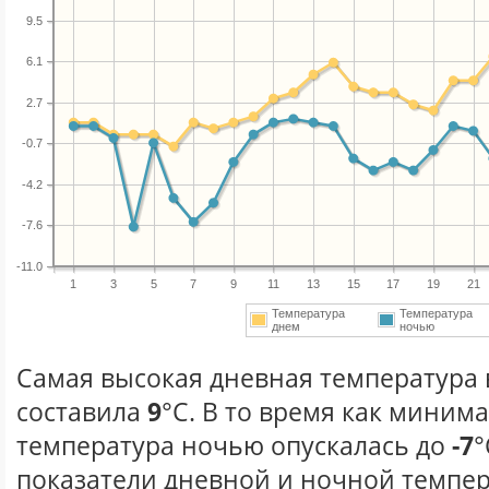
9.5
6.1
2.7
-0.7
-4.2
-7.6
-11.0
1
3
5
7
9
11
13
15
17
19
21
Температура
Температура
днем
ночью
Самая высокая дневная температура в
составила
9
°С. В то время как миним
температура ночью опускалась до
-7
°
показатели дневной и ночной темпер