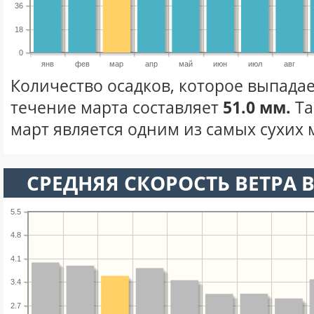
36
18
0
янв
фев
мар
апр
май
июн
июл
авг
Количество осадков, которое выпадае
течение марта составляет
51.0 мм.
Та
март является одним из самых сухих м
СРЕДНЯЯ СКОРОСТЬ ВЕТРА В
5.5
4.8
4.1
3.4
2.7