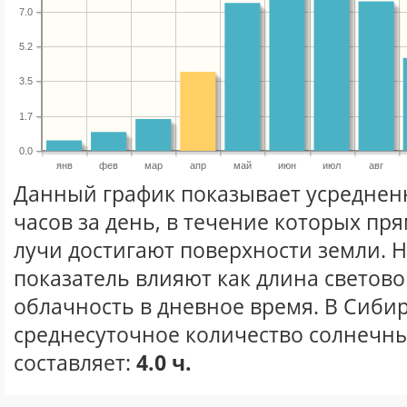
7.0
5.2
3.5
1.7
0.0
янв
фев
мар
апр
май
июн
июл
авг
Данный график показывает усреднен
часов за день, в течение которых п
лучи достигают поверхности земли. 
показатель влияют как длина световог
облачность в дневное время. В Сиби
среднесуточное количество солнечны
составляет:
4.0 ч.