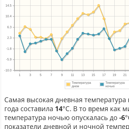
14.5
10.4
6.3
2.3
-1.8
-5.9
-10.0
1
3
5
7
9
11
13
15
17
19
21
Температура
Температура
днем
ночью
Самая высокая дневная температура 
года составила
14
°С. В то время как
температура ночью опускалась до
-6
°
показатели дневной и ночной темпер