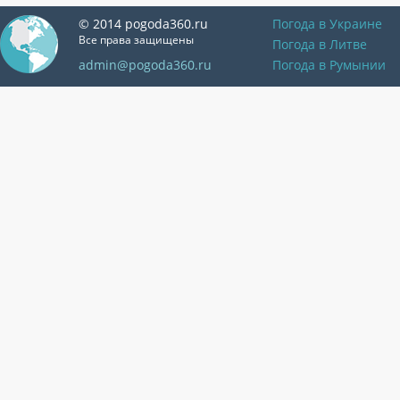
© 2014 pogoda360.ru
Погода в Украине
Все права защищены
Погода в Литве
admin@pogoda360.ru
Погода в Румынии