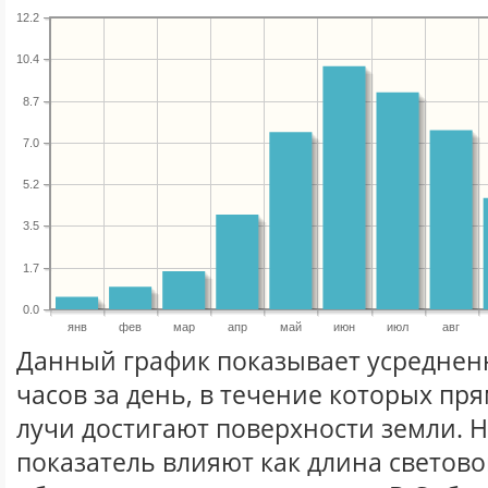
12.2
10.4
8.7
7.0
5.2
3.5
1.7
0.0
янв
фев
мар
апр
май
июн
июл
авг
Данный график показывает усреднен
часов за день, в течение которых п
лучи достигают поверхности земли. 
показатель влияют как длина световог