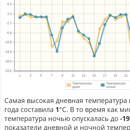
5.4
1.4
-2.7
-6.8
-10.8
-14.9
-18.9
-23.0
1
3
5
7
9
11
13
15
17
19
21
Температура
Температура
днем
ночью
Самая высокая дневная температура 
года составила
1
°С. В то время как 
температура ночью опускалась до
-19
показатели дневной и ночной темпер