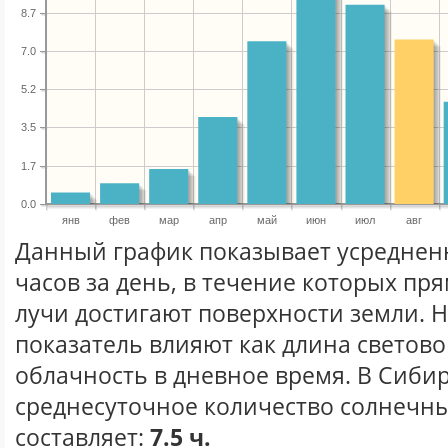
8.7
7.0
5.2
3.5
1.7
0.0
янв
фев
мар
апр
май
июн
июл
авг
Данный график показывает усреднен
часов за день, в течение которых п
лучи достигают поверхности земли. 
показатель влияют как длина световог
облачность в дневное время. В Сиби
среднесуточное количество солнечных
составляет:
7.5 ч.