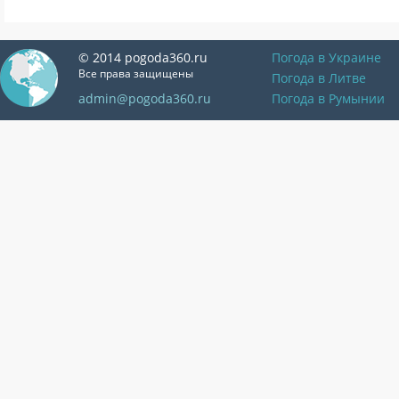
© 2014 pogoda360.ru
Погода в Украине
Все права защищены
Погода в Литве
admin@pogoda360.ru
Погода в Румынии