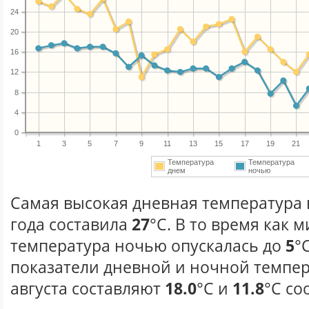
24
20
16
12
8
4
0
1
3
5
7
9
11
13
15
17
19
21
Температура
Температура
днем
ночью
Самая высокая дневная температура в
года составила
27
°С. В то время как
температура ночью опускалась до
5
°
показатели дневной и ночной темпер
августа составляют
18.0
°С и
11.8
°С со