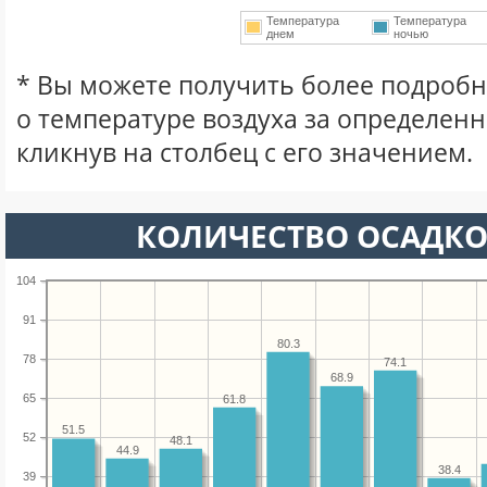
Температура
Температура
днем
ночью
* Вы можете получить более подро
о температуре воздуха за определен
кликнув на столбец с его значением.
КОЛИЧЕСТВО ОСАДКО
104
91
80.3
78
74.1
68.9
65
61.8
51.5
52
48.1
44.9
38.4
39