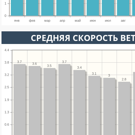
1
0
янв
фев
мар
апр
май
июн
июл
авг
СРЕДНЯЯ СКОРОСТЬ ВЕТ
4.4
3.7
3.7
3.8
3.6
3.5
3.4
3.1
3.2
3
2.8
2.5
1.9
1.3
0.6