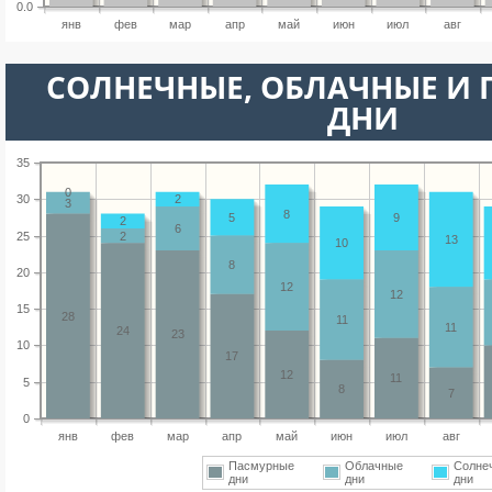
0.0
янв
фев
мар
апр
май
июн
июл
авг
CОЛНЕЧНЫЕ, ОБЛАЧНЫЕ И
ДНИ
35
0
30
2
3
8
5
9
2
6
25
2
13
10
8
20
12
12
15
28
11
11
24
23
10
17
12
11
5
8
7
0
янв
фев
мар
апр
май
июн
июл
авг
Пасмурные
Облачные
Солне
дни
дни
дни