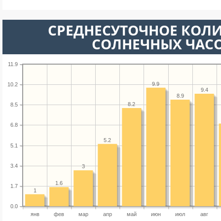
СРЕДНЕСУТОЧНОЕ КОЛ
СОЛНЕЧНЫХ ЧАС
11.9
9.9
10.2
9.4
8.9
8.2
8.5
6.8
5.2
5.1
3.4
3
1.6
1.7
1
0.0
янв
фев
мар
апр
май
июн
июл
авг