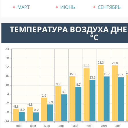
МАРТ
ИЮНЬ
СЕНТЯБРЬ
ТЕМПЕРАТУРА ВОЗДУХА ДНЕ
°C
34
28
23.3
23.0
21.2
22
1
15.8
15.7
15.1
16
13.5
9.2
8.7
10
3.8
4
1.6
-2.9
-2
-4.6
-5.8
-8.0
-8.2
-8
-14
янв
фев
мар
апр
май
июн
июл
авг