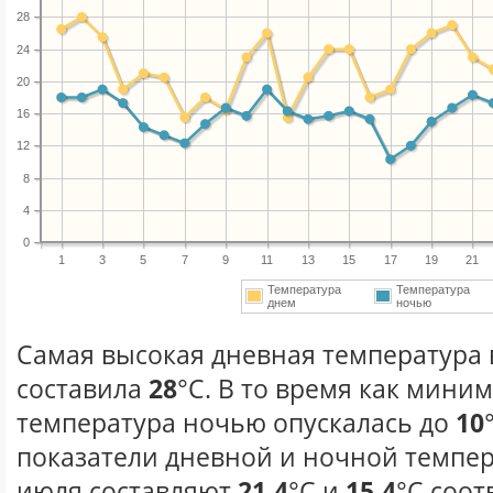
28
24
20
16
12
8
4
0
1
3
5
7
9
11
13
15
17
19
21
Температура
Температура
днем
ночью
Самая высокая дневная температура 
составила
28
°С. В то время как мини
температура ночью опускалась до
10
показатели дневной и ночной темпер
июля составляют
21.4
°С и
15.4
°С соот