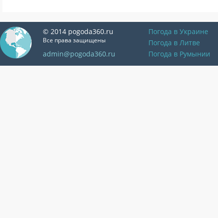
© 2014 pogoda360.ru
Погода в Украине
Все права защищены
Погода в Литве
admin@pogoda360.ru
Погода в Румынии