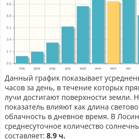
8.5
6.8
5.1
3.4
1.7
0.0
янв
фев
мар
апр
май
июн
июл
авг
Данный график показывает усреднен
часов за день, в течение которых п
лучи достигают поверхности земли. 
показатель влияют как длина световог
облачность в дневное время. В Лоси
среднесуточное количество солнечны
составляет:
8.9 ч.