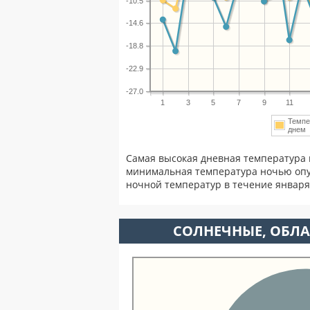
-10.5
-14.6
-18.8
-22.9
-27.0
1
3
5
7
9
11
Темпе
дне
Самая высокая дневная температура 
минимальная температура ночью опу
ночной температур в течение январ
CОЛНЕЧНЫЕ, ОБЛА