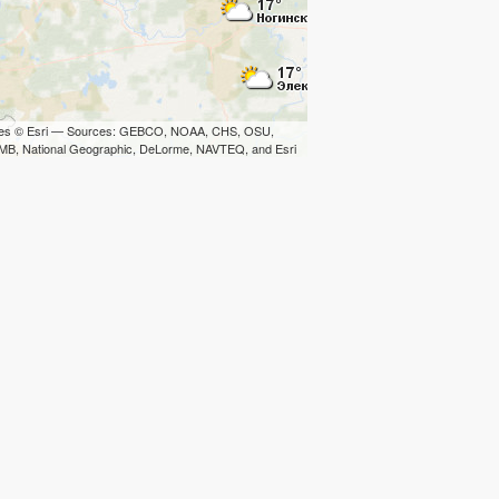
iles © Esri — Sources: GEBCO, NOAA, CHS, OSU,
B, National Geographic, DeLorme, NAVTEQ, and Esri