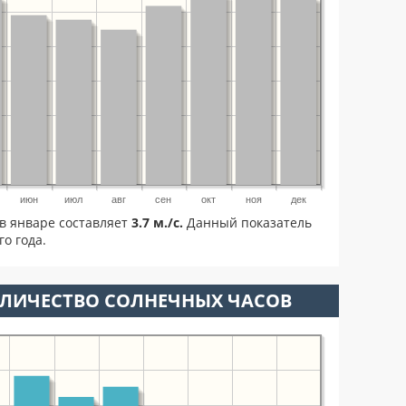
июн
июл
авг
сен
окт
ноя
дек
в январе составляет
3.7 м./с.
Данный показатель
о года.
ОЛИЧЕСТВО СОЛНЕЧНЫХ ЧАСОВ