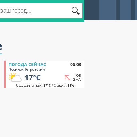
е
ПОГОДА СЕЙЧАС
06:00
Лосино-Петровский
17
°C
ЮВ
2 м/с
Ощущается как:
17°C
/ Осадки:
11%