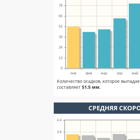
78
65
52
39
26
13
0
янв
фев
мар
апр
май
Количество осадков, которое выпадае
составляет
51.5 мм.
СРЕДНЯЯ СКОРО
4.4
3.8