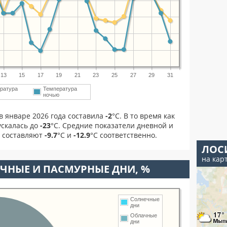
13
15
17
19
21
23
25
27
29
31
ратура
Температура
м
ночью
в январе 2026 года составила
-2
°С. В то время как
скалась до
-23
°C. Средние показатели дневной и
я составляют
-9.7
°С и
-12.9
°С соответственно.
ЛОС
на кар
ЧНЫЕ И ПАСМУРНЫЕ ДНИ, %
Солнечные
дни
Облачные
дни