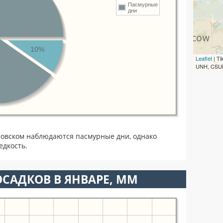
Пасмурные
дни
10%
Leaflet
| T
UNH, CSUM
ровском наблюдаются пасмурные дни, однако
едкость.
САДКОВ В ЯНВАРЕ, ММ