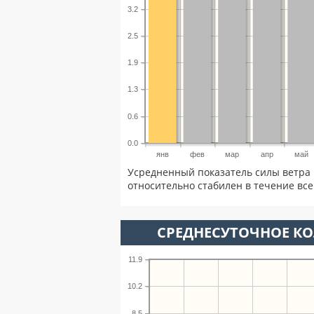
3.2
2.5
1.9
1.3
0.6
0.0
янв
фев
мар
апр
май
Усредненный показатель силы ветра 
относительно стабилен в течение всег
СРЕДНЕСУТОЧНОЕ К
11.9
10.2
8.5