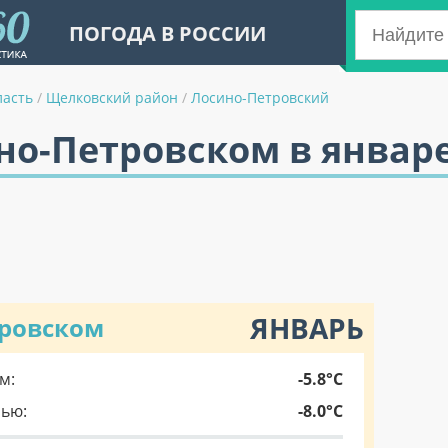
ПОГОДА В РОССИИ
ласть
/
Щелковский район
/
Лосино-Петровский
но-Петровском в январ
ЯНВАРЬ
тровском
м:
-5.8°C
чью:
-8.0°C