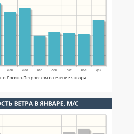
июн
июл
авг
сен
окт
ноя
дек
т в Лосино-Петровском в течение января
СТЬ ВЕТРА В ЯНВАРЕ, М/С