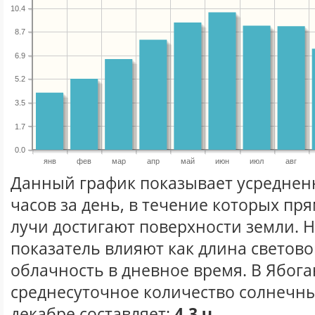
10.4
8.7
6.9
5.2
3.5
1.7
0.0
янв
фев
мар
апр
май
июн
июл
авг
Данный график показывает усреднен
часов за день, в течение которых п
лучи достигают поверхности земли. 
показатель влияют как длина световог
облачность в дневное время. В Ябога
среднесуточное количество солнечны
декабре составляет:
4.3 ч.