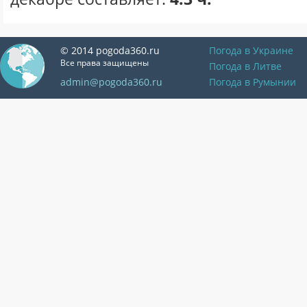
© 2014 pogoda360.ru
Погода в Украине
Все права защищены
Погода в Литве
admin@pogoda360.ru
Погода в Румынии