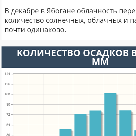
В декабре в Ябогане облачность пере
количество солнечных, облачных и 
почти одинаково.
КОЛИЧЕСТВО ОСАДКОВ В
ММ
144
126
108
90
72
54
36