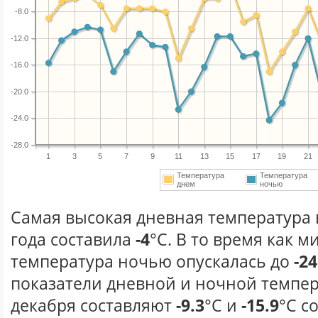
-8.0
-12.0
-16.0
-20.0
-24.0
-28.0
1
3
5
7
9
11
13
15
17
19
21
Температура
Температура
днем
ночью
Самая высокая дневная температура 
года составила
-4
°С. В то время как 
температура ночью опускалась до
-24
показатели дневной и ночной темпер
декабря составляют
-9.3
°С и
-15.9
°С с