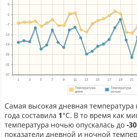
5
-1
-7
-13
-19
-25
-31
-37
1
3
5
7
9
11
13
15
17
19
21
Температура
Температура
днем
ночью
Самая высокая дневная температура 
года составила
1
°С. В то время как 
температура ночью опускалась до
-30
показатели дневной и ночной темпер