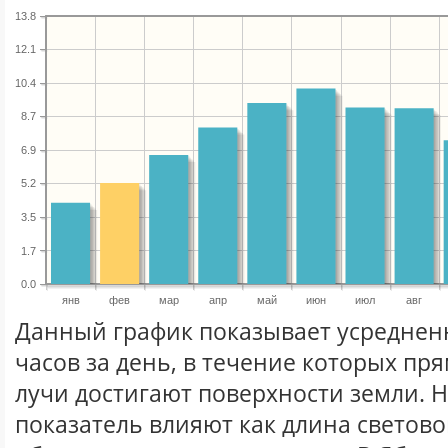
13.8
12.1
10.4
8.7
6.9
5.2
3.5
1.7
0.0
янв
фев
мар
апр
май
июн
июл
авг
Данный график показывает усреднен
часов за день, в течение которых п
лучи достигают поверхности земли. 
показатель влияют как длина световог