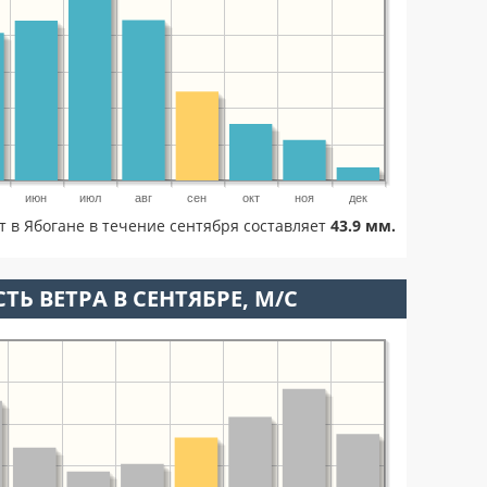
июн
июл
авг
сен
окт
ноя
дек
т в Ябогане в течение сентября составляет
43.9 мм.
ТЬ ВЕТРА В СЕНТЯБРЕ, М/С