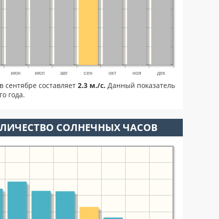
июн
июл
авг
сен
окт
ноя
дек
в сентябре составляет
2.3 м./с.
Данный показатель
о года.
ОЛИЧЕСТВО СОЛНЕЧНЫХ ЧАСОВ