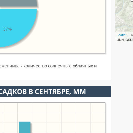
37%
Leaflet
| T
UNH, CSUM
еменчива - количество солнечных, облачных и
АДКОВ В СЕНТЯБРЕ, ММ