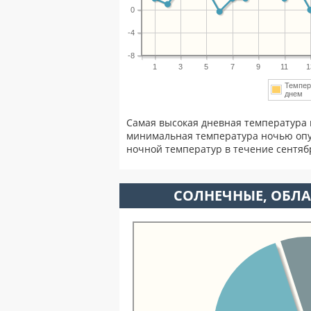
0
-4
-8
1
3
5
7
9
11
1
Темпер
днем
Самая высокая дневная температура 
минимальная температура ночью опу
ночной температур в течение сентя
CОЛНЕЧНЫЕ, ОБЛА