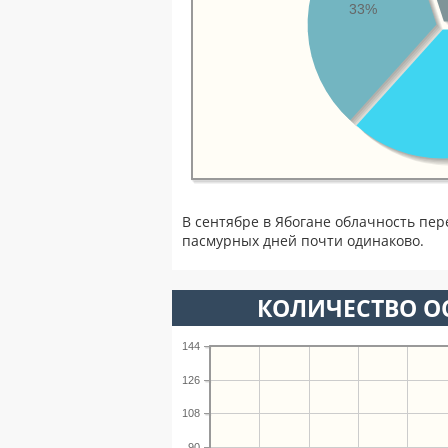
33%
В сентябре в Ябогане облачность пер
пасмурных дней почти одинаково.
КОЛИЧЕСТВО ОС
144
126
108
90