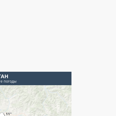
ГАН
те погоды