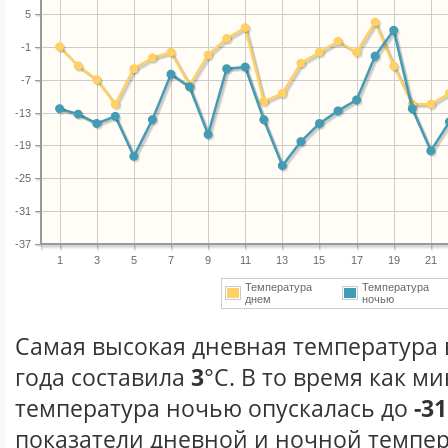
5
-1
-7
-13
-19
-25
-31
-37
1
3
5
7
9
11
13
15
17
19
21
Температура
Температура
днем
ночью
Самая высокая дневная температура 
года составила
3
°С. В то время как 
температура ночью опускалась до
-31
показатели дневной и ночной темпер