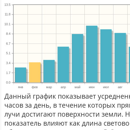
13.5
11.8
10.1
8.4
6.7
5.1
3.4
1.7
0.0
янв
фев
мар
апр
май
июн
июл
авг
Данный график показывает усреднен
часов за день, в течение которых п
лучи достигают поверхности земли. 
показатель влияют как длина световог