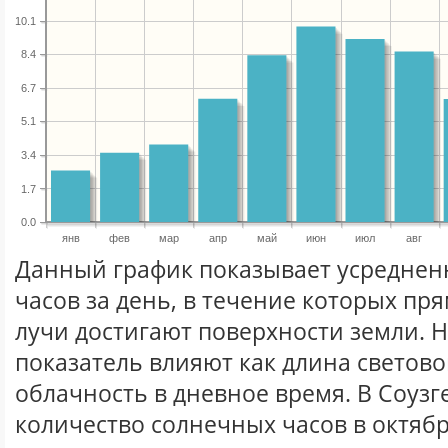
10.1
8.4
6.7
5.1
3.4
1.7
0.0
янв
фев
мар
апр
май
июн
июл
авг
Данный график показывает усреднен
часов за день, в течение которых п
лучи достигают поверхности земли. 
показатель влияют как длина световог
облачность в дневное время. В Соузг
количество солнечных часов в октябр