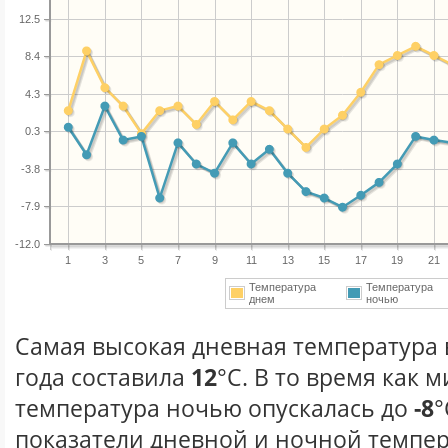
12.5
8.4
4.3
0.3
-3.8
-7.9
-12.0
1
3
5
7
9
11
13
15
17
19
21
Температура
Температура
днем
ночью
Самая высокая дневная температура 
года составила
12
°С. В то время как
температура ночью опускалась до
-8
°
показатели дневной и ночной темпер