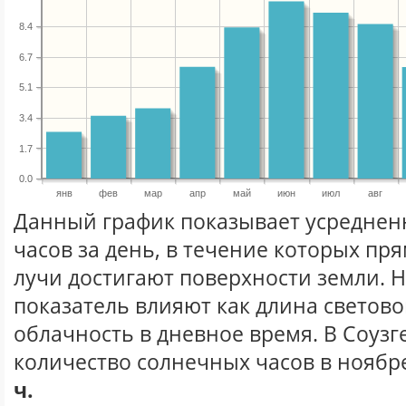
8.4
6.7
5.1
3.4
1.7
0.0
янв
фев
мар
апр
май
июн
июл
авг
Данный график показывает усреднен
часов за день, в течение которых п
лучи достигают поверхности земли. 
показатель влияют как длина световог
облачность в дневное время. В Соузг
количество солнечных часов в ноябре
ч.