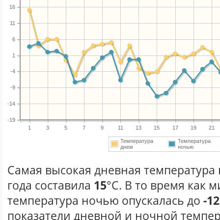
16
11
6
1
-4
-9
-14
-19
1
3
5
7
9
11
13
15
17
19
21
Температура
Температура
днем
ночью
Самая высокая дневная температура 
года составила
15
°С. В то время как
температура ночью опускалась до
-12
показатели дневной и ночной темпер