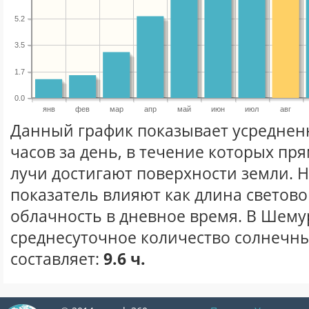
5.2
3.5
1.7
0.0
янв
фев
мар
апр
май
июн
июл
авг
Данный график показывает усреднен
часов за день, в течение которых п
лучи достигают поверхности земли. 
показатель влияют как длина световог
облачность в дневное время. В Шем
среднесуточное количество солнечных
составляет:
9.6 ч.