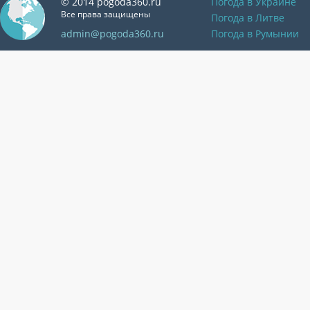
© 2014 pogoda360.ru
Погода в Украине
Все права защищены
Погода в Литве
admin@pogoda360.ru
Погода в Румынии