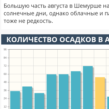
Большую часть августа в Шемурше н
солнечные дни, однако облачные и 
тоже не редкость.
КОЛИЧЕСТВО ОСАДКОВ В А
96
84
72
60
48
36
24
12