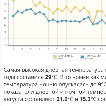
24
20
16
12
8
4
0
1
3
5
7
9
11
13
15
17
19
21
Температура
Температура
днем
ночью
Самая высокая дневная температура в
года составила
29
°С. В то время как
температура ночью опускалась до
9
°
показатели дневной и ночной темпер
августа составляют
21.6
°С и
15.3
°С со